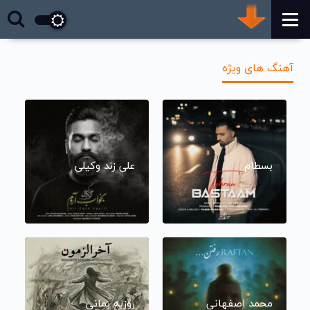
آهنگ های ویژه
بسطام
علی زند وکیلی
محمد اصفهانی
روزبه بمانی