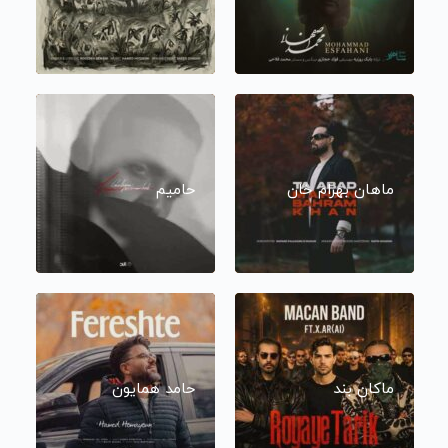
ماهان بهرام خان
حامیم
ماکان بند
حامد همایون