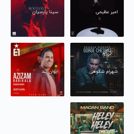
امیر عظیمی
سینا پارسیان
شهرام شکوهی
ایوان بند
ماکان بند