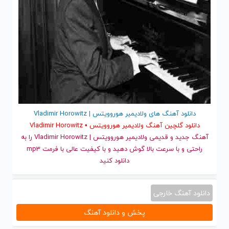
دانلود آهنگ های ولادیمیر هوروویتس | Vladimir Horowitz
دانلود گلچین آهنگ ولادیمیر هوروویتس • Vladimir Horowitz
آهنگ جدید
و قدیمی ولادیمیر هوروویتس | Vladimir Horowitz را به
راحتی و با سرعت بالا گوش دهید و با کیفیت عالی با فرمت mp3
دانلود کنید
دانلود آهنگ خارجی
پخش و دانلود آهنگ