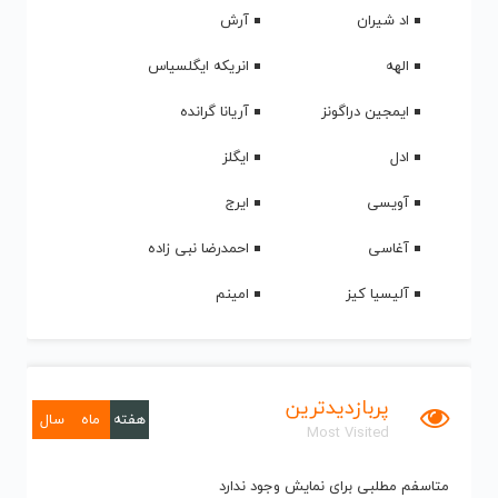
اد شیران
آرش
الهه
انریکه ایگلسیاس
ایمجین دراگونز
آریانا گرانده
ادل
ایگلز
آویسی
ایرج
آغاسی
احمدرضا نبی زاده
آلیسیا کیز
امینم
پربازدیدترین
هفته
ماه
سال
Most Visited
متاسفم مطلبی برای نمایش وجود ندارد