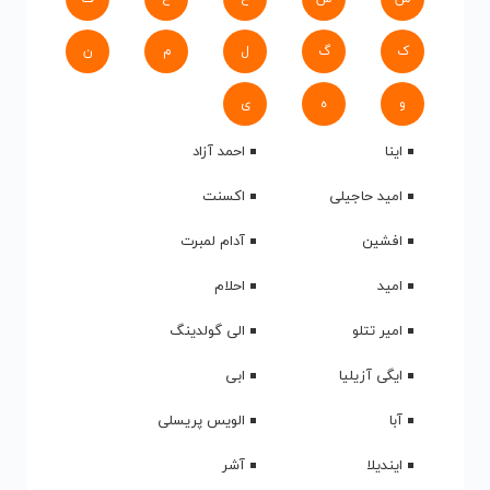
ک
گ
ل
م
ن
و
ه
ی
اینا
احمد آزاد
امید حاجیلی
اکسنت
افشین
آدام لمبرت
امید
احلام
امیر تتلو
الی گولدینگ
ایگی آزیلیا
ابی
آبا
الویس پریسلی
ایندیلا
آشر