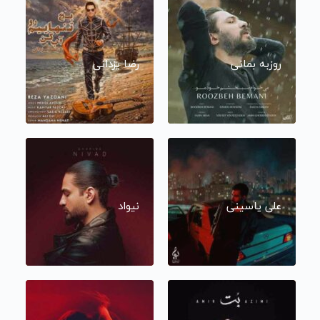
روزبه بمانی
رضا یزدانی
علی یاسینی
نیواد