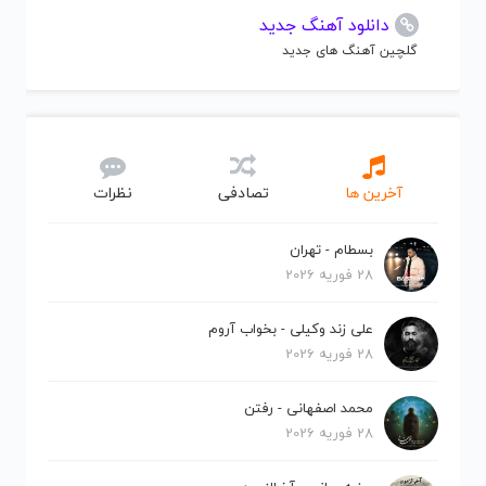
دانلود آهنگ جدید
گلچین آهنگ های جدید
آخرین ها
تصادفی
نظرات
بسطام - تهران
28 فوریه 2026
علی زند وکیلی - بخواب آروم
28 فوریه 2026
محمد اصفهانی - رفتن
28 فوریه 2026