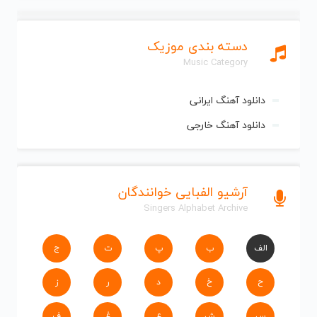
دسته بندی موزیک
Music Category
دانلود آهنگ ایرانی
دانلود آهنگ خارجی
آرشیو الفبایی خوانندگان
Singers Alphabet Archive
الف
ب
پ
ت
ج
ح
خ
د
ر
ز
س
ش
ع
غ
ف