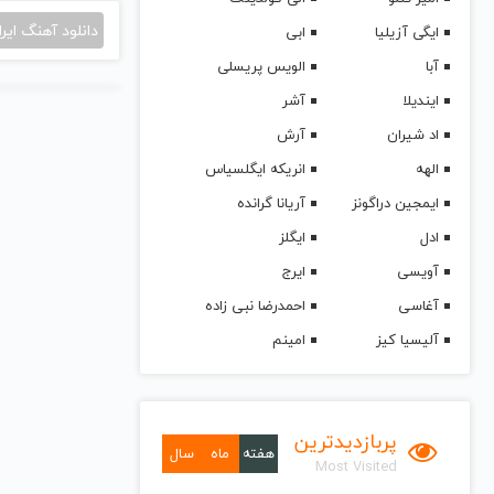
دانلود آهنگ ایرا
ایگی آزیلیا
ابی
آبا
الویس پریسلی
ایندیلا
آشر
اد شیران
آرش
الهه
انریکه ایگلسیاس
ایمجین دراگونز
آریانا گرانده
ادل
ایگلز
آویسی
ایرج
آغاسی
احمدرضا نبی زاده
آلیسیا کیز
امینم
پربازدیدترین
هفته
ماه
سال
Most Visited