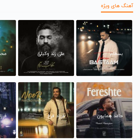
آهنگ های ویژه
بسطام
علی زند وکیلی
محم
حامد همایون
فرزاد فرخ
فرزا