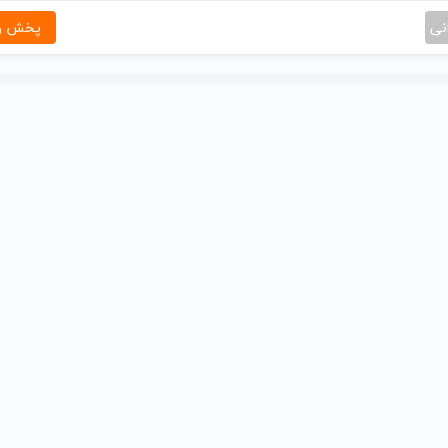
نی
پخش و 