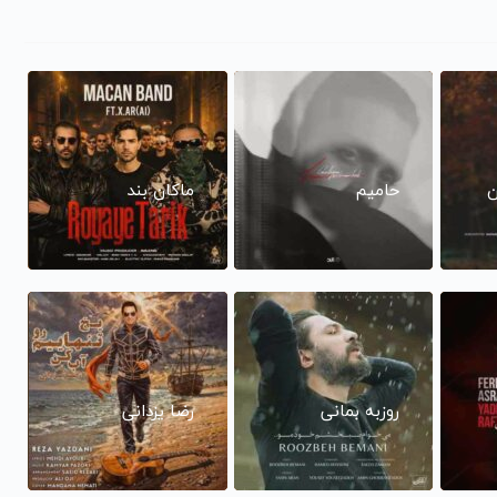
ن
حامیم
ماکان بند
روزبه بمانی
رضا یزدانی