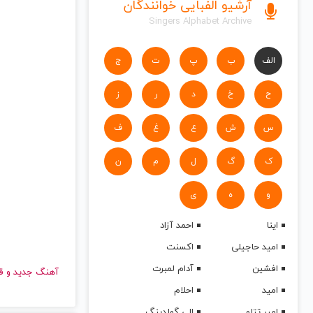
آرشیو الفبایی خوانندگان
Singers Alphabet Archive
الف
ب
پ
ت
ج
ح
خ
د
ر
ز
س
ش
ع
غ
ف
ک
گ
ل
م
ن
و
ه
ی
اینا
احمد آزاد
امید حاجیلی
اکسنت
افشین
آدام لمبرت
آهنگ جدید
امید
احلام
امیر تتلو
الی گولدینگ