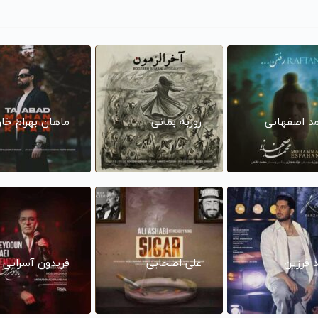
د اصفهانی
روزبه بمانی
ماهان بهرام خا
د فرزین
علی اصحابی
فریدون آسرایی