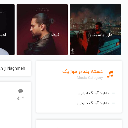
علی یاسینی
نیواد
امی
Naghmeh از Parviz Meshkatian پرویز مشکاتیان
دسته بندی موزیک
Music Category
دانلود آهنگ ایرانی
هیچ
دانلود آهنگ خارجی