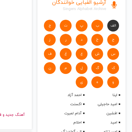
آرشیو الفبایی خوانندگان
Singers Alphabet Archive
الف
ب
پ
ت
ج
ح
خ
د
ر
ز
س
ش
ع
غ
ف
ک
گ
ل
م
ن
و
ه
ی
اینا
احمد آزاد
امید حاجیلی
اکسنت
افشین
آدام لمبرت
آهنگ جدید
امید
احلام
امیر تتلو
الی گولدینگ