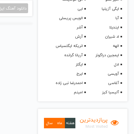
دانلود آهنگ ایرا
ایگی آزیلیا
ابی
آبا
الویس پریسلی
ایندیلا
آشر
اد شیران
آرش
الهه
انریکه ایگلسیاس
ایمجین دراگونز
آریانا گرانده
ادل
ایگلز
آویسی
ایرج
آغاسی
احمدرضا نبی زاده
آلیسیا کیز
امینم
پربازدیدترین
هفته
ماه
سال
Most Visited