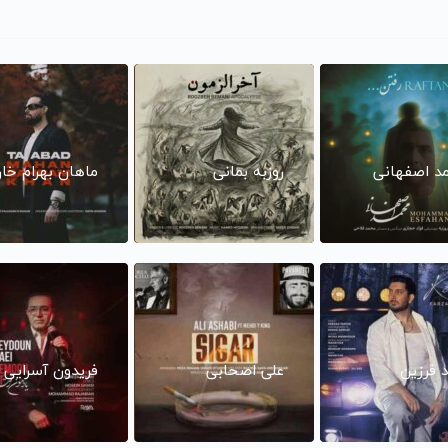
د اصفهانی
روزبه بمانی
ماهان بهرام خا
د فرزین
علی اصحابی
فریدون آسرایی