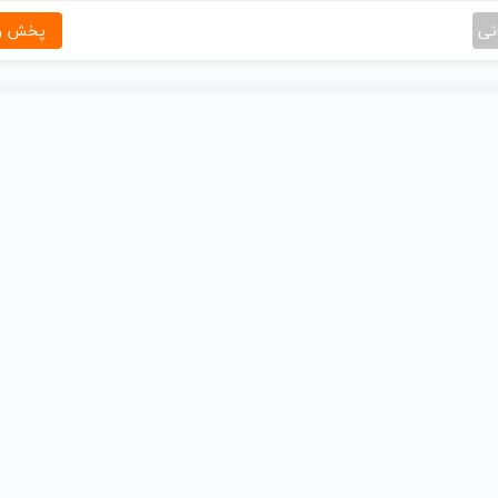
نی
پخش و 