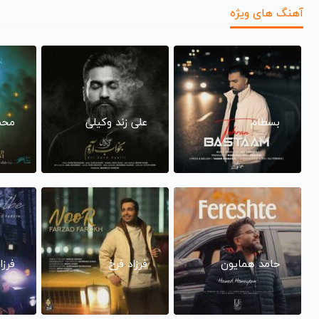
آهنگ های ویژه
بسطام
علی زند وکیلی
محم
حامد همایون
فرزاد فرخ
فرزا