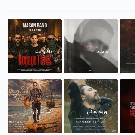
ن
حامیم
ماکان بند
روزبه بمانی
رضا یزدانی