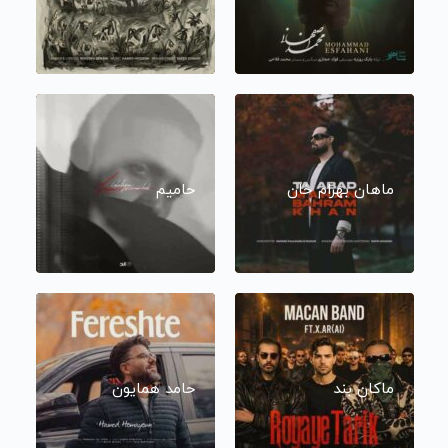
ماهان بهرام خان
حامیم
ماکان بند
حامد همایون