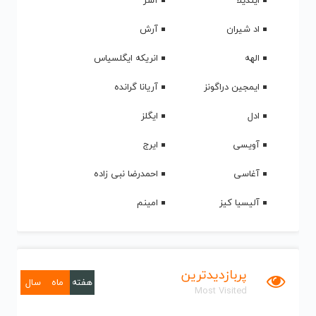
ایندیلا
آشر
اد شیران
آرش
الهه
انریکه ایگلسیاس
ایمجین دراگونز
آریانا گرانده
ادل
ایگلز
آویسی
ایرج
آغاسی
احمدرضا نبی زاده
آلیسیا کیز
امینم
پربازدیدترین
هفته
ماه
سال
Most Visited