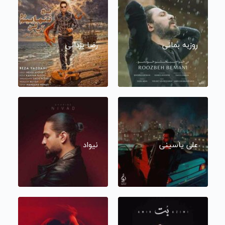
روزبه بمانی
رضا یزدانی
علی یاسینی
نیواد