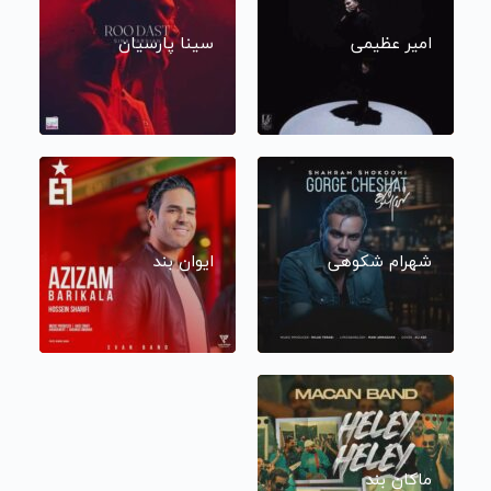
امیر عظیمی
سینا پارسیان
شهرام شکوهی
ایوان بند
ماکان بند