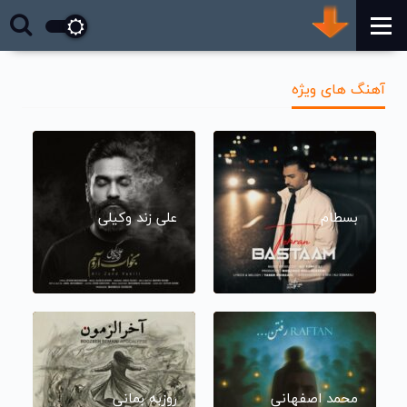
آهنگ های ویژه
بسطام
علی زند وکیلی
محمد اصفهانی
روزبه بمانی