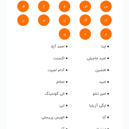
س
ش
ع
غ
ف
ک
گ
ل
م
ن
و
ه
ی
اینا
احمد آزاد
امید حاجیلی
اکسنت
افشین
آدام لمبرت
امید
احلام
امیر تتلو
الی گولدینگ
ایگی آزیلیا
ابی
آبا
الویس پریسلی