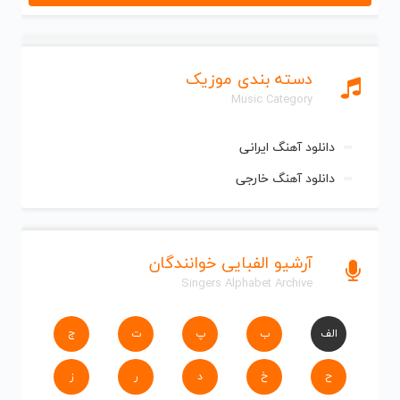
دسته بندی موزیک
Music Category
دانلود آهنگ ایرانی
دانلود آهنگ خارجی
آرشیو الفبایی خوانندگان
Singers Alphabet Archive
الف
ب
پ
ت
ج
ح
خ
د
ر
ز