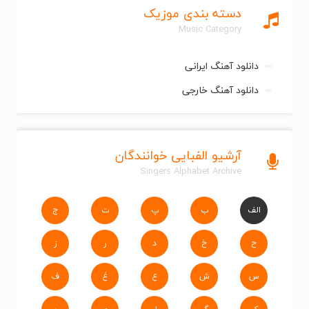
دسته بندی موزیک
Music Category
دانلود آهنگ ایرانی
دانلود آهنگ خارجی
آرشیو الفبایی خوانندگان
Singers Alphabet Archive
الف
ب
پ
ت
ج
ح
خ
د
ر
ز
س
ش
ع
غ
ف