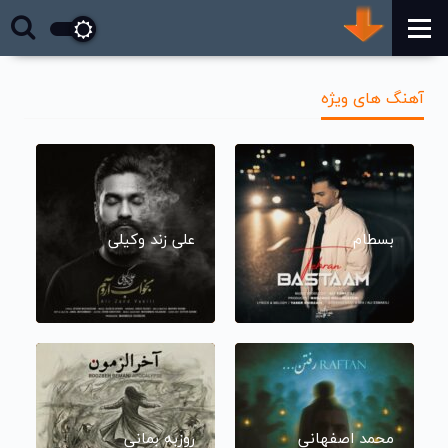
آهنگ های ویژه
بسطام
علی زند وکیلی
محمد اصفهانی
روزبه بمانی