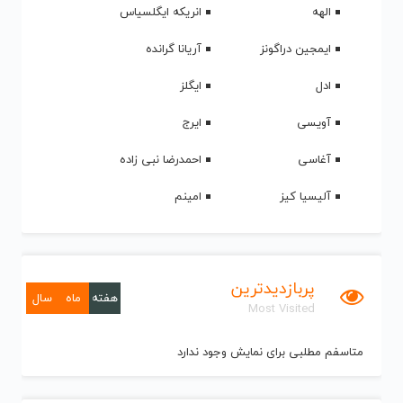
الهه
انریکه ایگلسیاس
ایمجین دراگونز
آریانا گرانده
ادل
ایگلز
آویسی
ایرج
آغاسی
احمدرضا نبی زاده
آلیسیا کیز
امینم
پربازدیدترین
هفته
ماه
سال
Most Visited
متاسفم مطلبی برای نمایش وجود ندارد