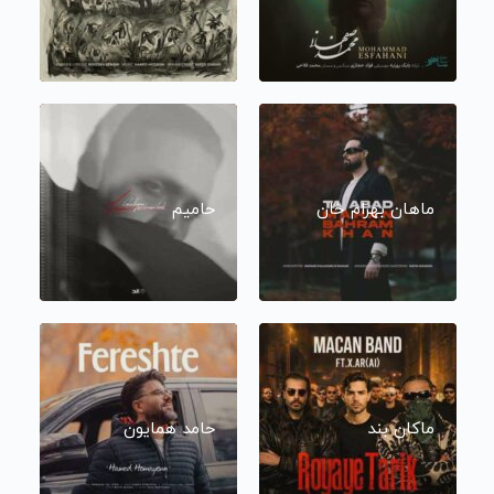
ماهان بهرام خان
حامیم
ماکان بند
حامد همایون