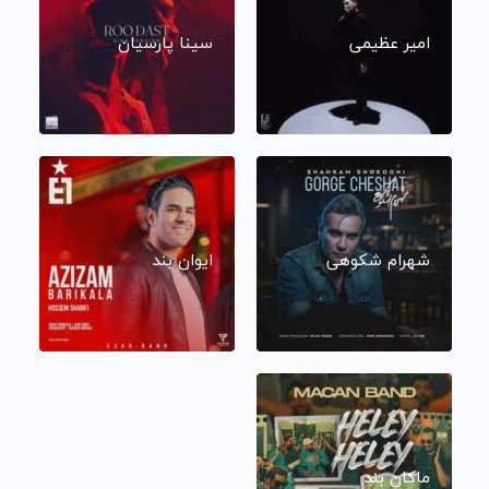
امیر عظیمی
سینا پارسیان
شهرام شکوهی
ایوان بند
ماکان بند