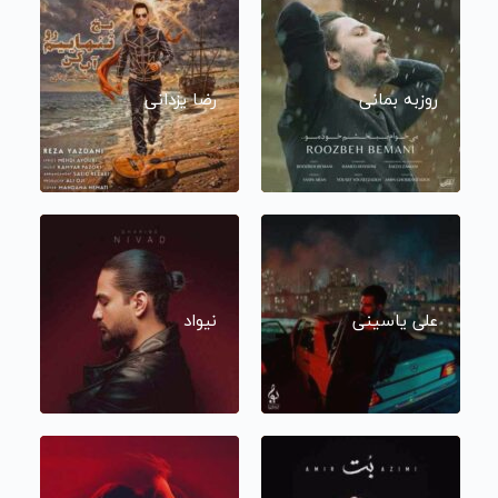
روزبه بمانی
رضا یزدانی
علی یاسینی
نیواد