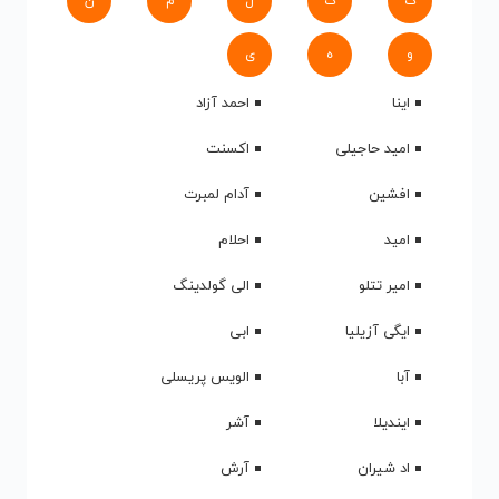
ک
گ
ل
م
ن
و
ه
ی
اینا
احمد آزاد
امید حاجیلی
اکسنت
افشین
آدام لمبرت
امید
احلام
امیر تتلو
الی گولدینگ
ایگی آزیلیا
ابی
آبا
الویس پریسلی
ایندیلا
آشر
اد شیران
آرش