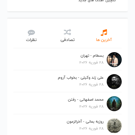
گلچین آهنگ های جدید
آخرین ها
تصادفی
نظرات
بسطام - تهران
28 فوریه 2026
علی زند وکیلی - بخواب آروم
28 فوریه 2026
محمد اصفهانی - رفتن
28 فوریه 2026
روزبه بمانی - آخرالزمون
28 فوریه 2026