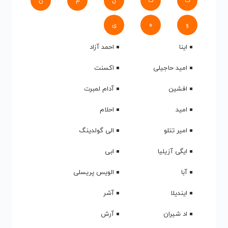
ک
گ
ل
م
ن
و
ه
ی
اینا
احمد آزاد
امید حاجیلی
اکسنت
افشین
آدام لمبرت
امید
احلام
امیر تتلو
الی گولدینگ
ایگی آزیلیا
ابی
آبا
الویس پریسلی
ایندیلا
آشر
اد شیران
آرش