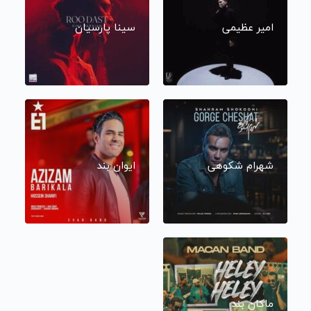
امیر عظیمی
سینا پارسیان
شهرام شکوهی
ایوان بند
ماکان بند