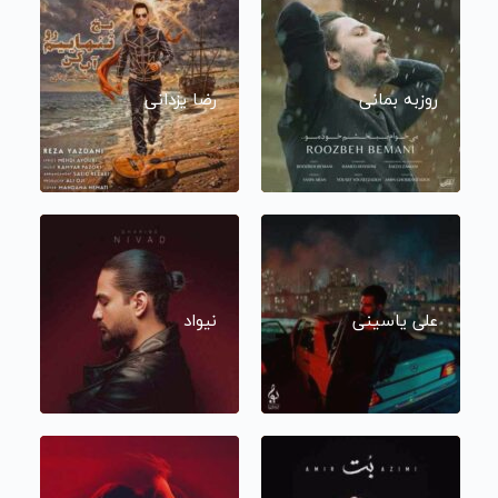
روزبه بمانی
رضا یزدانی
علی یاسینی
نیواد