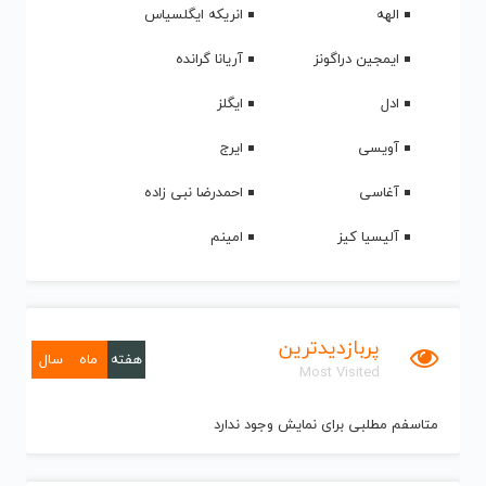
الهه
انریکه ایگلسیاس
ایمجین دراگونز
آریانا گرانده
ادل
ایگلز
آویسی
ایرج
آغاسی
احمدرضا نبی زاده
آلیسیا کیز
امینم
پربازدیدترین
هفته
ماه
سال
Most Visited
متاسفم مطلبی برای نمایش وجود ندارد