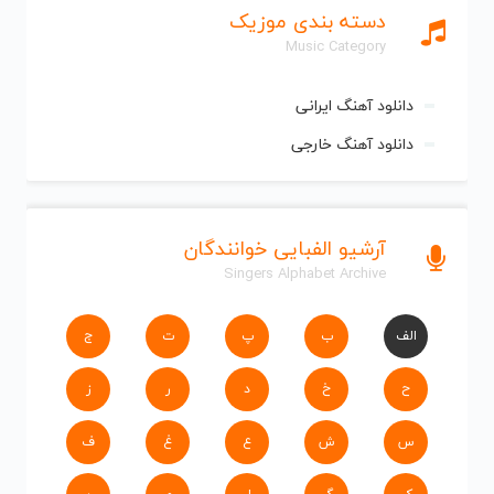
دسته بندی موزیک
Music Category
دانلود آهنگ ایرانی
دانلود آهنگ خارجی
آرشیو الفبایی خوانندگان
Singers Alphabet Archive
الف
ب
پ
ت
ج
ح
خ
د
ر
ز
س
ش
ع
غ
ف