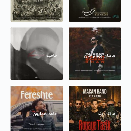
ماهان بهرام خان
حامیم
ماکان بند
حامد همایون