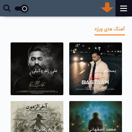
آهنگ های ویژه
بسطام
علی زند وکیلی
محمد اصفهانی
روزبه بمانی