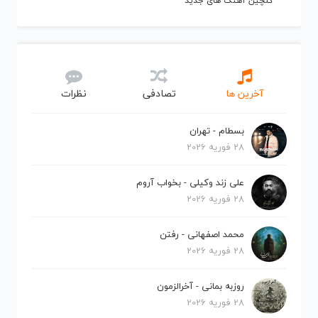
گلچین آهنگ های جدید
آخرین ها
تصادفی
نظرات
بسطام - تهران
28 فوریه 2026
علی زند وکیلی - بخواب آروم
28 فوریه 2026
محمد اصفهانی - رفتن
28 فوریه 2026
روزبه بمانی - آخرالزمون
28 فوریه 2026