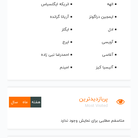
الهه
انریکه ایگلسیاس
ایمجین دراگونز
آریانا گرانده
ادل
ایگلز
آویسی
ایرج
آغاسی
احمدرضا نبی زاده
آلیسیا کیز
امینم
پربازدیدترین
هفته
ماه
سال
Most Visited
متاسفم مطلبی برای نمایش وجود ندارد