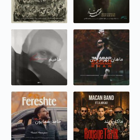
ماهان بهرام خان
حامیم
ماکان بند
حامد همایون