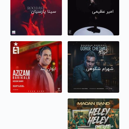
امیر عظیمی
سینا پارسیان
شهرام شکوهی
ایوان بند
ماکان بند