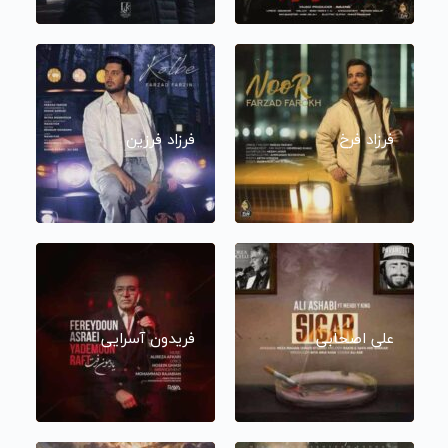
فرزاد فرخ
فرزاد فرزین
علی اصحابی
فریدون آسرایی