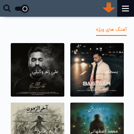
آهنگ های ویژه
بسطام
علی زند وکیلی
محمد اصفهانی
روزبه بمانی