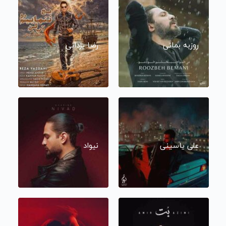
روزبه بمانی
رضا یزدانی
علی یاسینی
نیواد