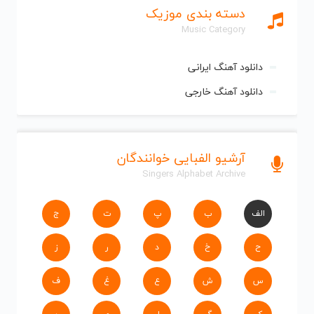
دسته بندی موزیک
Music Category
دانلود آهنگ ایرانی
دانلود آهنگ خارجی
آرشیو الفبایی خوانندگان
Singers Alphabet Archive
الف
ب
پ
ت
ج
ح
خ
د
ر
ز
س
ش
ع
غ
ف