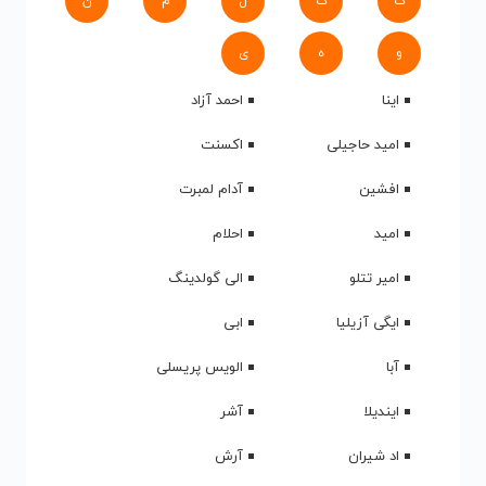
ک
گ
ل
م
ن
و
ه
ی
اینا
احمد آزاد
امید حاجیلی
اکسنت
افشین
آدام لمبرت
امید
احلام
امیر تتلو
الی گولدینگ
ایگی آزیلیا
ابی
آبا
الویس پریسلی
ایندیلا
آشر
اد شیران
آرش