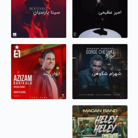
امیر عظیمی
سینا پارسیان
شهرام شکوهی
ایوان بند
ماکان بند