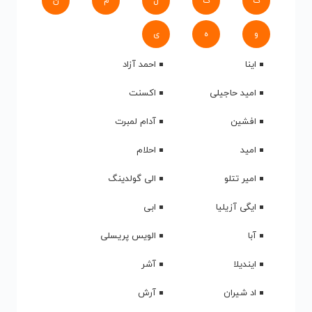
ک
گ
ل
م
ن
و
ه
ی
اینا
احمد آزاد
امید حاجیلی
اکسنت
افشین
آدام لمبرت
امید
احلام
امیر تتلو
الی گولدینگ
ایگی آزیلیا
ابی
آبا
الویس پریسلی
ایندیلا
آشر
اد شیران
آرش