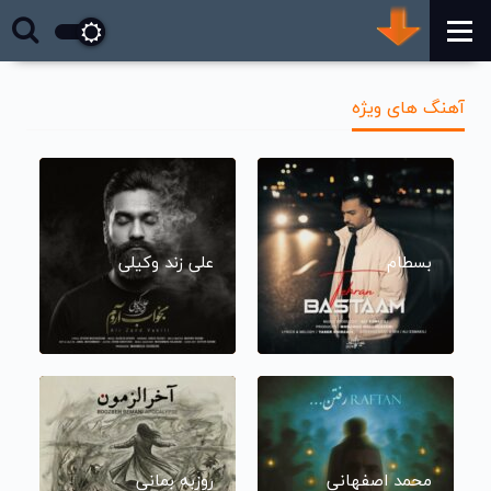
آهنگ های ویژه
بسطام
علی زند وکیلی
محمد اصفهانی
روزبه بمانی