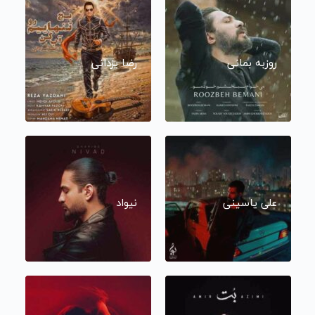
روزبه بمانی
رضا یزدانی
علی یاسینی
نیواد