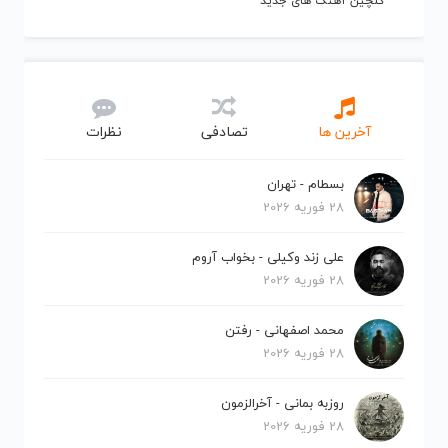
گلچین آهنگ های جدید
آخرین ها
تصادفی
نظرات
بسطام - تهران
28 فوریه 2026
علی زند وکیلی - بخواب آروم
28 فوریه 2026
محمد اصفهانی - رفتن
28 فوریه 2026
روزبه بمانی - آخرالزمون
28 فوریه 2026