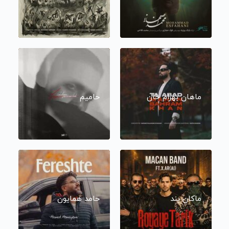
ماهان بهرام خان
حامیم
ماکان بند
حامد همایون