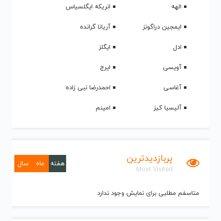
الهه
انریکه ایگلسیاس
ایمجین دراگونز
آریانا گرانده
ادل
ایگلز
آویسی
ایرج
آغاسی
احمدرضا نبی زاده
آلیسیا کیز
امینم
پربازدیدترین
هفته
ماه
سال
Most Visited
متاسفم مطلبی برای نمایش وجود ندارد