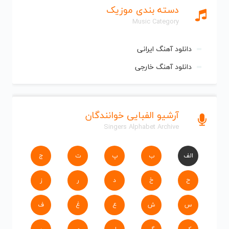
دسته بندی موزیک
Music Category
دانلود آهنگ ایرانی
دانلود آهنگ خارجی
آرشیو الفبایی خوانندگان
Singers Alphabet Archive
الف
ب
پ
ت
ج
ح
خ
د
ر
ز
س
ش
ع
غ
ف