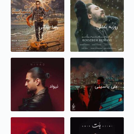
روزبه بمانی
رضا یزدانی
علی یاسینی
نیواد