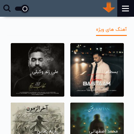
آهنگ های ویژه
بسطام
علی زند وکیلی
محمد اصفهانی
روزبه بمانی