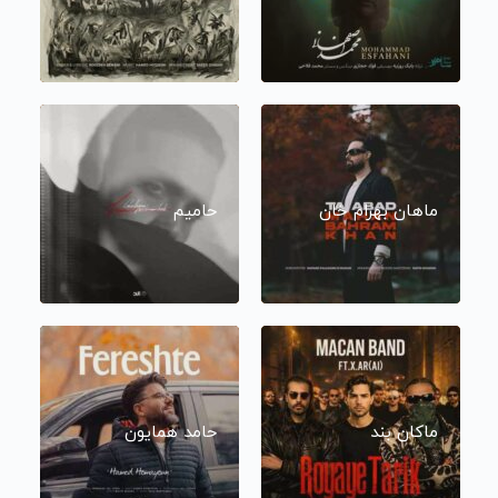
ماهان بهرام خان
حامیم
ماکان بند
حامد همایون