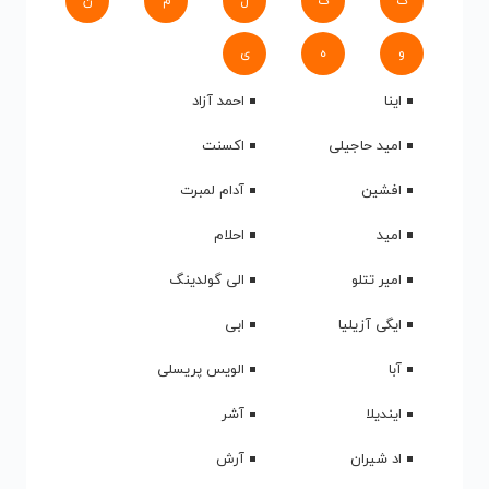
ک
گ
ل
م
ن
و
ه
ی
اینا
احمد آزاد
امید حاجیلی
اکسنت
افشین
آدام لمبرت
امید
احلام
امیر تتلو
الی گولدینگ
ایگی آزیلیا
ابی
آبا
الویس پریسلی
ایندیلا
آشر
اد شیران
آرش