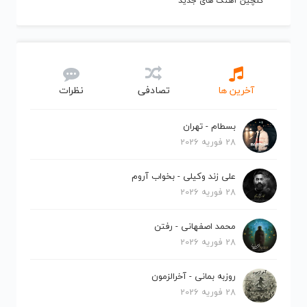
گلچین آهنگ های جدید
آخرین ها
تصادفی
نظرات
بسطام - تهران
28 فوریه 2026
علی زند وکیلی - بخواب آروم
28 فوریه 2026
محمد اصفهانی - رفتن
28 فوریه 2026
روزبه بمانی - آخرالزمون
28 فوریه 2026