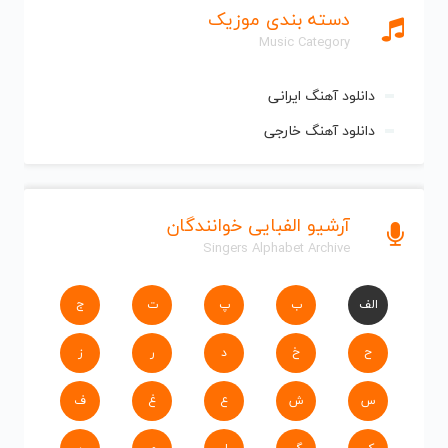
دسته بندی موزیک
Music Category
دانلود آهنگ ایرانی
دانلود آهنگ خارجی
آرشیو الفبایی خوانندگان
Singers Alphabet Archive
الف
ب
پ
ت
ج
ح
خ
د
ر
ز
س
ش
ع
غ
ف