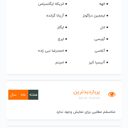
الهه
انریکه ایگلسیاس
ایمجین دراگونز
آریانا گرانده
ادل
ایگلز
آویسی
ایرج
آغاسی
احمدرضا نبی زاده
آلیسیا کیز
امینم
پربازدیدترین
هفته
ماه
سال
Most Visited
متاسفم مطلبی برای نمایش وجود ندارد