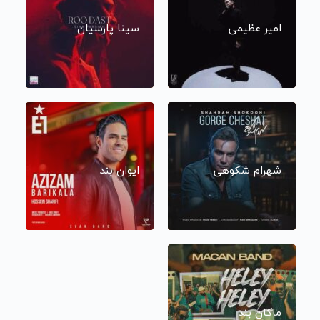
امیر عظیمی
سینا پارسیان
شهرام شکوهی
ایوان بند
ماکان بند