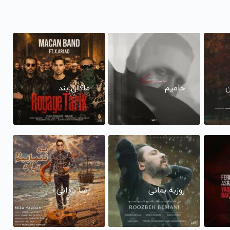
ن
حامیم
ماکان بند
روزبه بمانی
رضا یزدانی