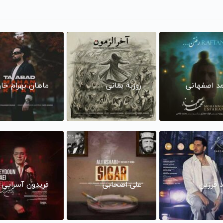
د اصفهانی
روزبه بمانی
ماهان بهرام خا
د فرزین
علی اصحابی
فریدون آسرایی