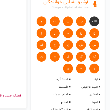
آرشیو الفبایی خوانندگان
Singers Alphabet Archive
الف
ب
پ
ت
ج
ح
خ
د
ر
ز
س
ش
ع
غ
ف
ک
گ
ل
م
ن
و
ه
ی
اینا
احمد آزاد
امید حاجیلی
اکسنت
افشین
آدام لمبرت
آهنگ جدید
امید
احلام
امیر تتلو
الی گولدینگ