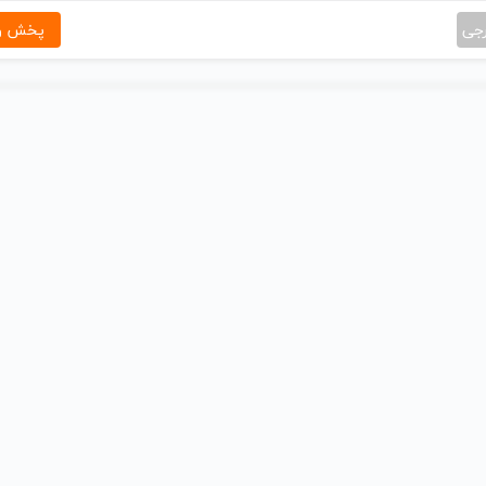
رجی
پخش و 