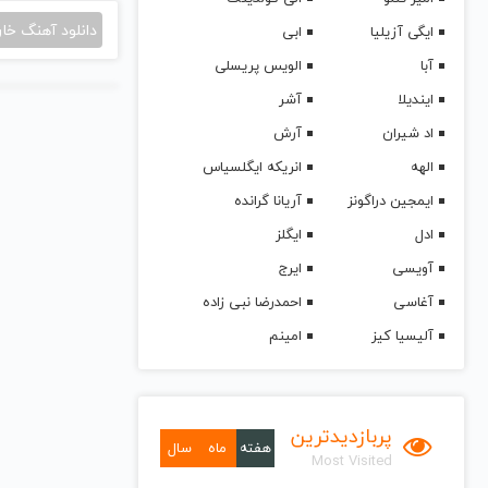
دانلود آهنگ خا
ایگی آزیلیا
ابی
آبا
الویس پریسلی
ایندیلا
آشر
اد شیران
آرش
الهه
انریکه ایگلسیاس
ایمجین دراگونز
آریانا گرانده
ادل
ایگلز
آویسی
ایرج
آغاسی
احمدرضا نبی زاده
آلیسیا کیز
امینم
پربازدیدترین
هفته
ماه
سال
Most Visited