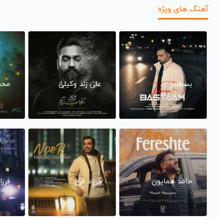
آهنگ های ویژه
بسطام
علی زند وکیلی
محم
حامد همایون
فرزاد فرخ
فرزا