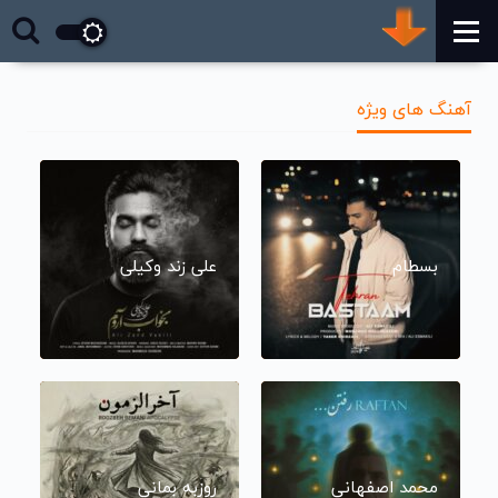
آهنگ های ویژه
بسطام
علی زند وکیلی
محمد اصفهانی
روزبه بمانی