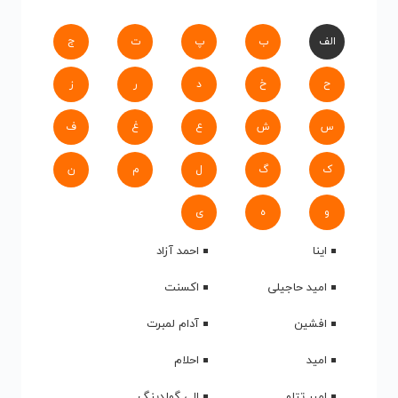
الف
ب
پ
ت
ج
ح
خ
د
ر
ز
س
ش
ع
غ
ف
ک
گ
ل
م
ن
و
ه
ی
اینا
احمد آزاد
امید حاجیلی
اکسنت
افشین
آدام لمبرت
امید
احلام
امیر تتلو
الی گولدینگ