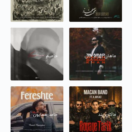
ماهان بهرام خان
حامیم
ماکان بند
حامد همایون