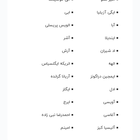
ایگی آزیلیا
ابی
آبا
الویس پریسلی
ایندیلا
آشر
اد شیران
آرش
الهه
انریکه ایگلسیاس
ایمجین دراگونز
آریانا گرانده
ادل
ایگلز
آویسی
ایرج
آغاسی
احمدرضا نبی زاده
آلیسیا کیز
امینم