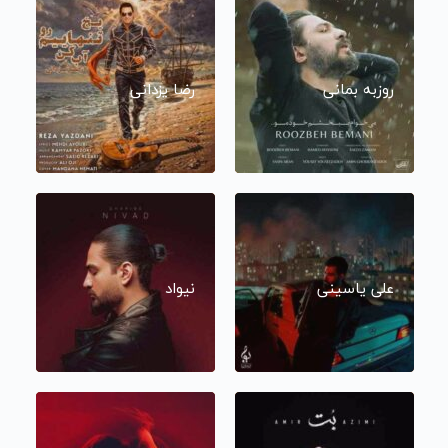
روزبه بمانی
رضا یزدانی
علی یاسینی
نیواد