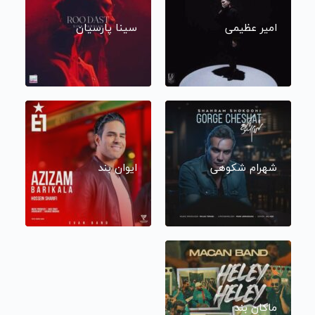
امیر عظیمی
سینا پارسیان
شهرام شکوهی
ایوان بند
ماکان بند