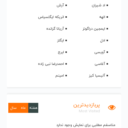
اد شیران
آرش
الهه
انریکه ایگلسیاس
ایمجین دراگونز
آریانا گرانده
ادل
ایگلز
آویسی
ایرج
آغاسی
احمدرضا نبی زاده
آلیسیا کیز
امینم
پربازدیدترین
هفته
ماه
سال
Most Visited
متاسفم مطلبی برای نمایش وجود ندارد