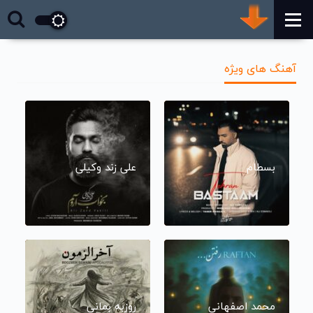
آهنگ های ویژه
بسطام
علی زند وکیلی
محمد اصفهانی
روزبه بمانی