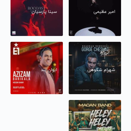
امیر عظیمی
سینا پارسیان
شهرام شکوهی
ایوان بند
ماکان بند