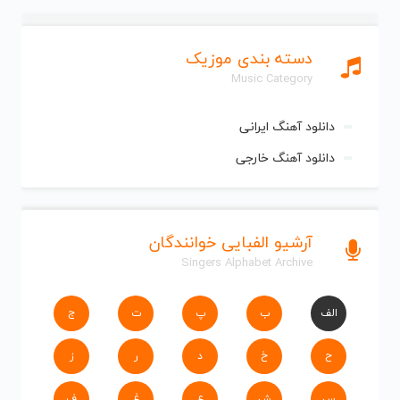
دسته بندی موزیک
Music Category
دانلود آهنگ ایرانی
دانلود آهنگ خارجی
آرشیو الفبایی خوانندگان
Singers Alphabet Archive
الف
ب
پ
ت
ج
ح
خ
د
ر
ز
س
ش
ع
غ
ف