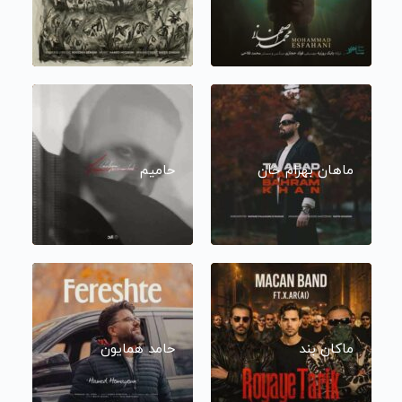
ماهان بهرام خان
حامیم
ماکان بند
حامد همایون