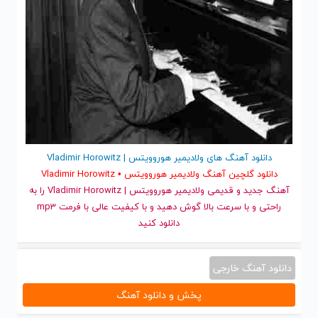
دانلود آهنگ های ولادیمیر هوروویتس | Vladimir Horowitz
دانلود گلچین آهنگ ولادیمیر هوروویتس • Vladimir Horowitz
آهنگ جدید
و قدیمی ولادیمیر هوروویتس | Vladimir Horowitz را به
راحتی و با سرعت بالا گوش دهید و با کیفیت عالی با فرمت mp3
دانلود کنید
دانلود آهنگ خارجی
پخش و دانلود آهنگ