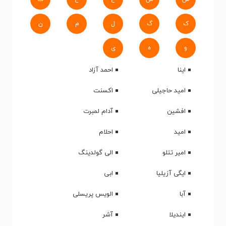
ک
گ
ل
م
ن
و
ه
ی
اینا
احمد آزاد
امید حاجیلی
اکسنت
افشین
آدام لمبرت
امید
احلام
امیر تتلو
الی گولدینگ
ایگی آزیلیا
ابی
آبا
الویس پریسلی
ایندیلا
آشر