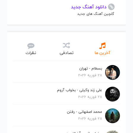
دانلود آهنگ جدید
گلچین آهنگ های جدید
آخرین ها
تصادفی
نظرات
بسطام - تهران
28 فوریه 2026
علی زند وکیلی - بخواب آروم
28 فوریه 2026
محمد اصفهانی - رفتن
28 فوریه 2026