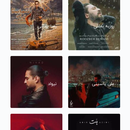
روزبه بمانی
رضا یزدانی
علی یاسینی
نیواد