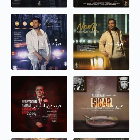
فرزاد فرخ
فرزاد فرزین
علی اصحابی
فریدون آسرایی