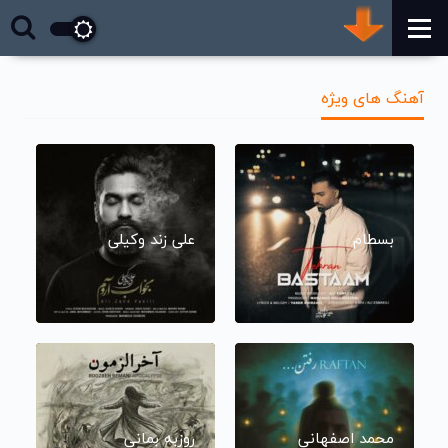
آهنگ های ویژه
بسطام
علی زند وکیلی
محمد اصفهانی
روزبه بمانی