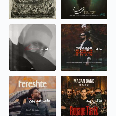
ماهان بهرام خان
حامیم
ماکان بند
حامد همایون