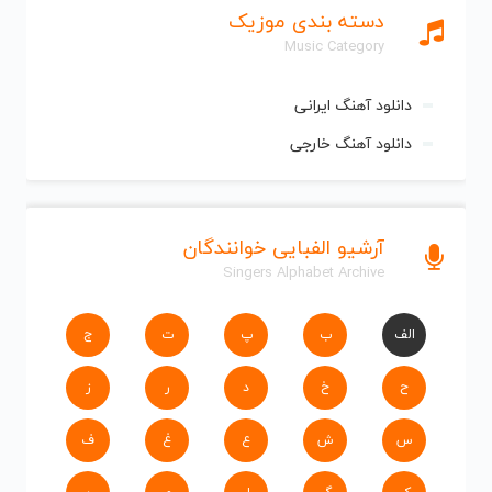
دسته بندی موزیک
Music Category
دانلود آهنگ ایرانی
دانلود آهنگ خارجی
آرشیو الفبایی خوانندگان
Singers Alphabet Archive
الف
ب
پ
ت
ج
ح
خ
د
ر
ز
س
ش
ع
غ
ف