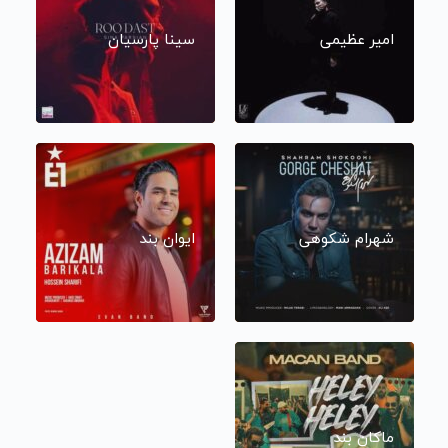
امیر عظیمی
سینا پارسیان
شهرام شکوهی
ایوان بند
ماکان بند