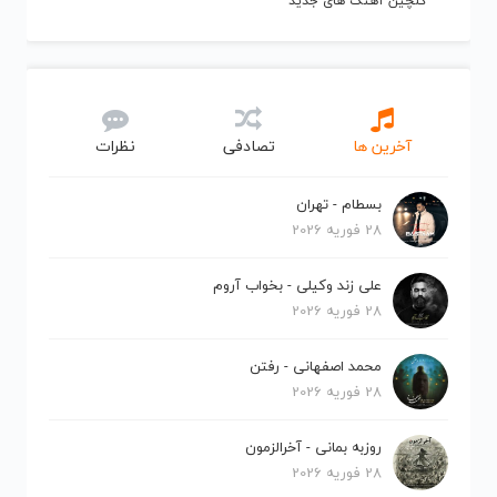
گلچین آهنگ های جدید
آخرین ها
تصادفی
نظرات
بسطام - تهران
28 فوریه 2026
علی زند وکیلی - بخواب آروم
28 فوریه 2026
محمد اصفهانی - رفتن
28 فوریه 2026
روزبه بمانی - آخرالزمون
28 فوریه 2026