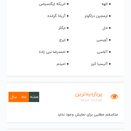
الهه
انریکه ایگلسیاس
ایمجین دراگونز
آریانا گرانده
ادل
ایگلز
آویسی
ایرج
آغاسی
احمدرضا نبی زاده
آلیسیا کیز
امینم
پربازدیدترین
هفته
ماه
سال
Most Visited
متاسفم مطلبی برای نمایش وجود ندارد