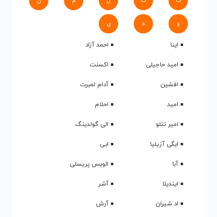
ک
گ
ل
م
ن
و
ه
ی
اینا
احمد آزاد
امید حاجیلی
اکسنت
افشین
آدام لمبرت
امید
احلام
امیر تتلو
الی گولدینگ
ایگی آزیلیا
ابی
آبا
الویس پریسلی
ایندیلا
آشر
اد شیران
آرش