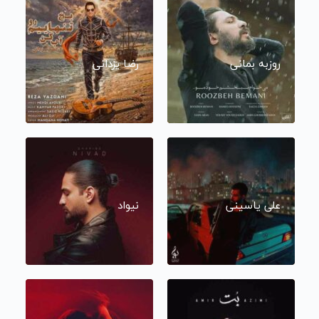
روزبه بمانی
رضا یزدانی
علی یاسینی
نیواد