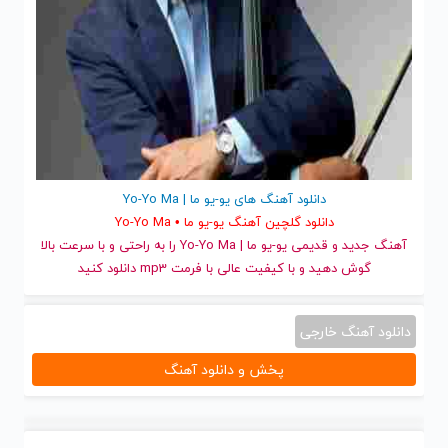
دانلود آهنگ های یو-یو ما | Yo-Yo Ma
دانلود گلچین آهنگ یو-یو ما • Yo-Yo Ma
آهنگ جدید
و قدیمی یو-یو ما | Yo-Yo Ma را به راحتی و با سرعت بالا
گوش دهید و با کیفیت عالی با فرمت mp3 دانلود کنید
دانلود آهنگ خارجی
پخش و دانلود آهنگ