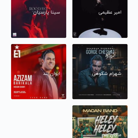
امیر عظیمی
سینا پارسیان
شهرام شکوهی
ایوان بند
ماکان بند