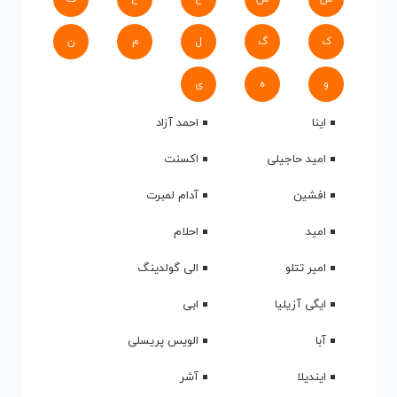
ک
گ
ل
م
ن
و
ه
ی
اینا
احمد آزاد
امید حاجیلی
اکسنت
افشین
آدام لمبرت
امید
احلام
امیر تتلو
الی گولدینگ
ایگی آزیلیا
ابی
آبا
الویس پریسلی
ایندیلا
آشر