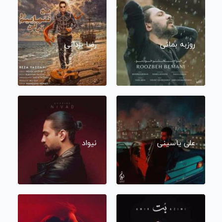
روزبه بمانی
رضا یزدانی
علی یاسینی
نیواد