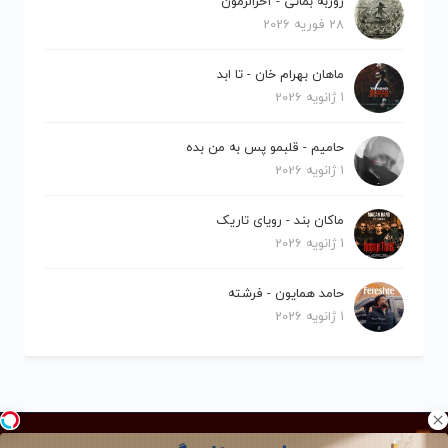
روزبه بمانی - آخرالزمون
28 فوریه 2026
ماهان بهرام خان - تا ابد
1 ژانویه 2026
حامیم - قلبمو پس به من بده
1 ژانویه 2026
ماکان بند - رویای تاریک
1 ژانویه 2026
حامد همایون - فرشته
1 ژانویه 2026
کلیه حقوق برای نیلو موزیک محفوظ است.