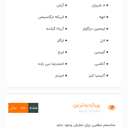
اد شیران
آرش
الهه
انریکه ایگلسیاس
ایمجین دراگونز
آریانا گرانده
ادل
ایگلز
آویسی
ایرج
آغاسی
احمدرضا نبی زاده
آلیسیا کیز
امینم
پربازدیدترین
هفته
ماه
سال
Most Visited
متاسفم مطلبی برای نمایش وجود ندارد