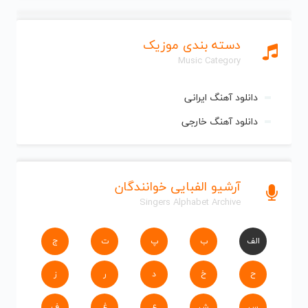
دسته بندی موزیک
Music Category
دانلود آهنگ ایرانی
دانلود آهنگ خارجی
آرشیو الفبایی خوانندگان
Singers Alphabet Archive
الف
ب
پ
ت
ج
ح
خ
د
ر
ز
س
ش
ع
غ
ف