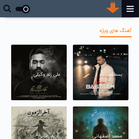
آهنگ های ویژه
بسطام
علی زند وکیلی
محمد اصفهانی
روزبه بمانی