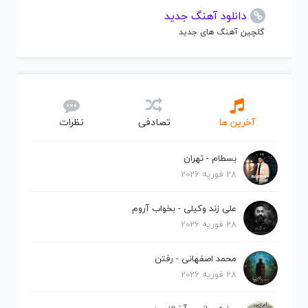
دانلود آهنگ جدید
گلچین آهنگ های جدید
آخرین ها
تصادفی
نظرات
بسطام - تهران
28 فوریه 2026
علی زند وکیلی - بخواب آروم
28 فوریه 2026
محمد اصفهانی - رفتن
28 فوریه 2026