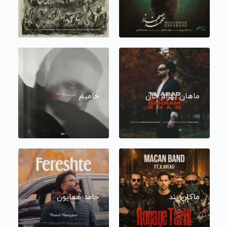
ماهان بهرام خان
حامیم
ماکان بند
حامد همایون