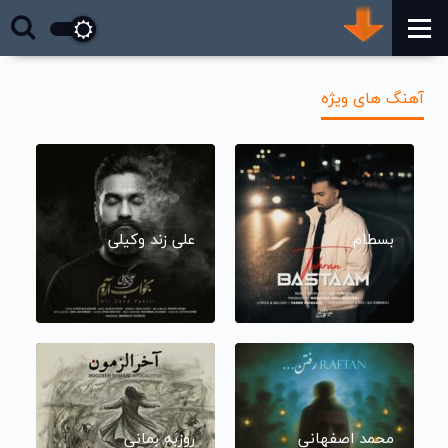
آهنگ های ویژه
بسطام
علی زند وکیلی
محمد اصفهانی
روزبه بمانی