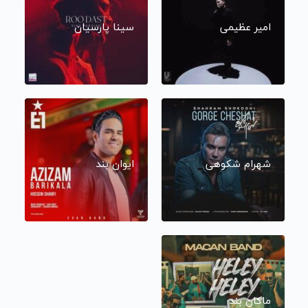
امیر عظیمی
سینا پارسیان
شهرام شکوهی
ایوان بند
ماکان بند