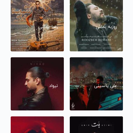
روزبه بمانی
رضا یزدانی
علی یاسینی
نیواد