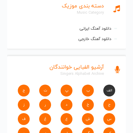
دسته بندی موزیک
Music Category
دانلود آهنگ ایرانی
دانلود آهنگ خارجی
آرشیو الفبایی خوانندگان
Singers Alphabet Archive
الف
ب
پ
ت
ج
ح
خ
د
ر
ز
س
ش
ع
غ
ف