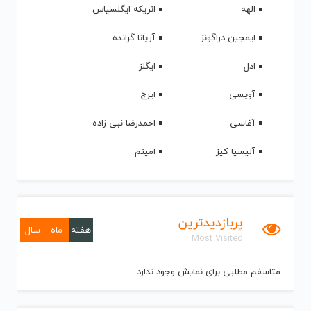
الهه
انریکه ایگلسیاس
ایمجین دراگونز
آریانا گرانده
ادل
ایگلز
آویسی
ایرج
آغاسی
احمدرضا نبی زاده
آلیسیا کیز
امینم
پربازدیدترین
هفته
ماه
سال
Most Visited
متاسفم مطلبی برای نمایش وجود ندارد