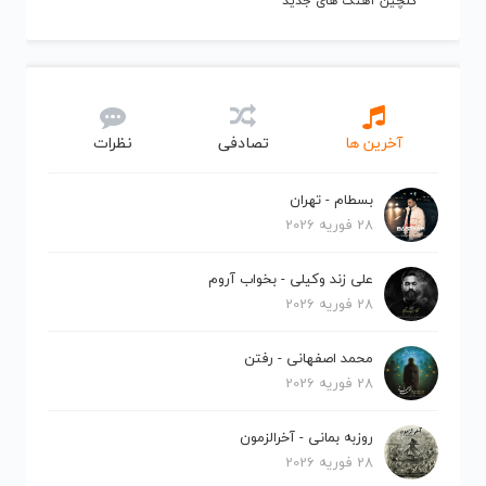
گلچین آهنگ های جدید
آخرین ها
تصادفی
نظرات
بسطام - تهران
28 فوریه 2026
علی زند وکیلی - بخواب آروم
28 فوریه 2026
محمد اصفهانی - رفتن
28 فوریه 2026
روزبه بمانی - آخرالزمون
28 فوریه 2026