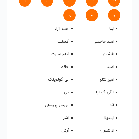
ک
گ
ل
م
ن
و
ه
ی
اینا
احمد آزاد
امید حاجیلی
اکسنت
افشین
آدام لمبرت
امید
احلام
امیر تتلو
الی گولدینگ
ایگی آزیلیا
ابی
آبا
الویس پریسلی
ایندیلا
آشر
اد شیران
آرش