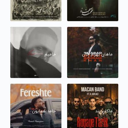
ماهان بهرام خان
حامیم
ماکان بند
حامد همایون