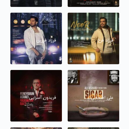
فرزاد فرخ
فرزاد فرزین
علی اصحابی
فریدون آسرایی