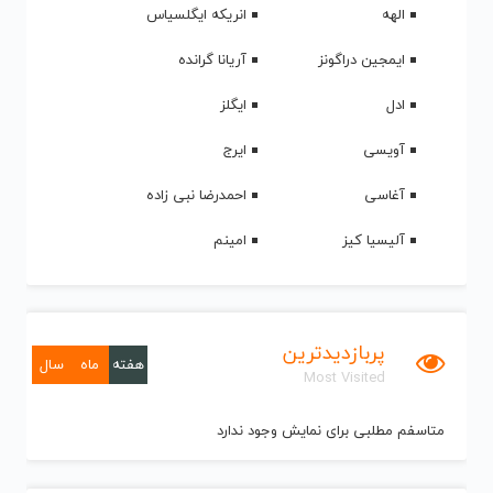
الهه
انریکه ایگلسیاس
ایمجین دراگونز
آریانا گرانده
ادل
ایگلز
آویسی
ایرج
آغاسی
احمدرضا نبی زاده
آلیسیا کیز
امینم
پربازدیدترین
هفته
ماه
سال
Most Visited
متاسفم مطلبی برای نمایش وجود ندارد