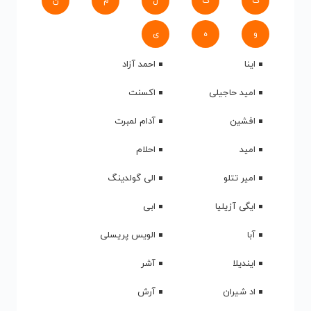
ک
گ
ل
م
ن
و
ه
ی
اینا
احمد آزاد
امید حاجیلی
اکسنت
افشین
آدام لمبرت
امید
احلام
امیر تتلو
الی گولدینگ
ایگی آزیلیا
ابی
آبا
الویس پریسلی
ایندیلا
آشر
اد شیران
آرش