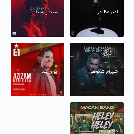
امیر عظیمی
سینا پارسیان
شهرام شکوهی
ایوان بند
ماکان بند