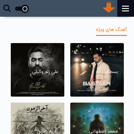
آهنگ های ویژه
بسطام
علی زند وکیلی
محمد اصفهانی
روزبه بمانی