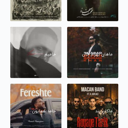
ماهان بهرام خان
حامیم
ماکان بند
حامد همایون