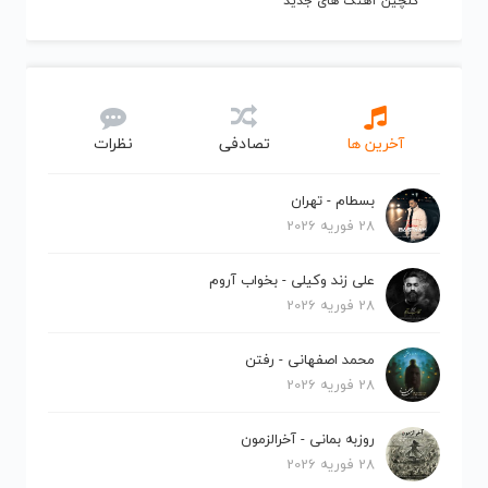
گلچین آهنگ های جدید
آخرین ها
تصادفی
نظرات
بسطام - تهران
28 فوریه 2026
علی زند وکیلی - بخواب آروم
28 فوریه 2026
محمد اصفهانی - رفتن
28 فوریه 2026
روزبه بمانی - آخرالزمون
28 فوریه 2026