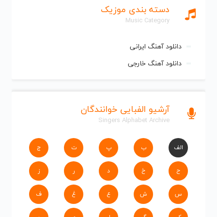
دسته بندی موزیک
Music Category
دانلود آهنگ ایرانی
دانلود آهنگ خارجی
آرشیو الفبایی خوانندگان
Singers Alphabet Archive
الف
ب
پ
ت
ج
ح
خ
د
ر
ز
س
ش
ع
غ
ف