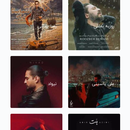
روزبه بمانی
رضا یزدانی
علی یاسینی
نیواد