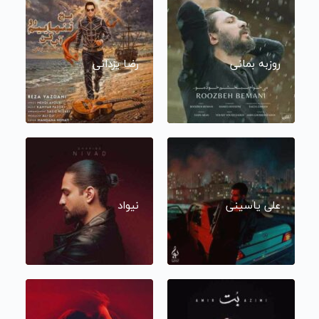
روزبه بمانی
رضا یزدانی
علی یاسینی
نیواد