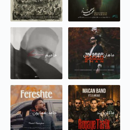
ماهان بهرام خان
حامیم
ماکان بند
حامد همایون