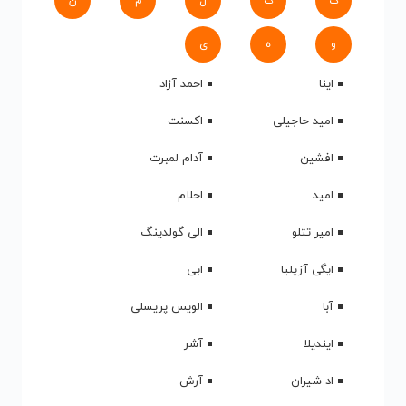
ک
گ
ل
م
ن
و
ه
ی
اینا
احمد آزاد
امید حاجیلی
اکسنت
افشین
آدام لمبرت
امید
احلام
امیر تتلو
الی گولدینگ
ایگی آزیلیا
ابی
آبا
الویس پریسلی
ایندیلا
آشر
اد شیران
آرش