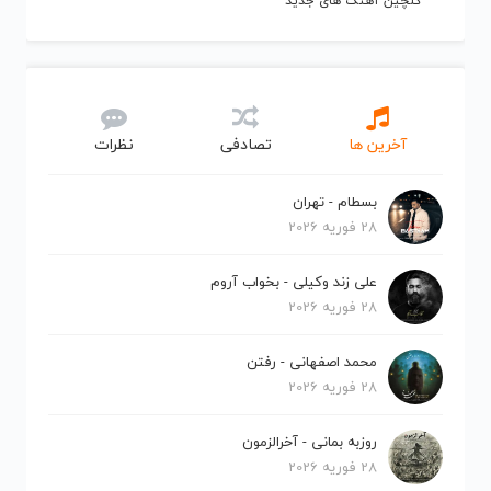
گلچین آهنگ های جدید
آخرین ها
تصادفی
نظرات
بسطام - تهران
28 فوریه 2026
علی زند وکیلی - بخواب آروم
28 فوریه 2026
محمد اصفهانی - رفتن
28 فوریه 2026
روزبه بمانی - آخرالزمون
28 فوریه 2026