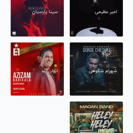
امیر عظیمی
سینا پارسیان
شهرام شکوهی
ایوان بند
ماکان بند