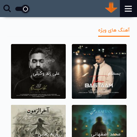
آهنگ های ویژه
بسطام
علی زند وکیلی
محمد اصفهانی
روزبه بمانی