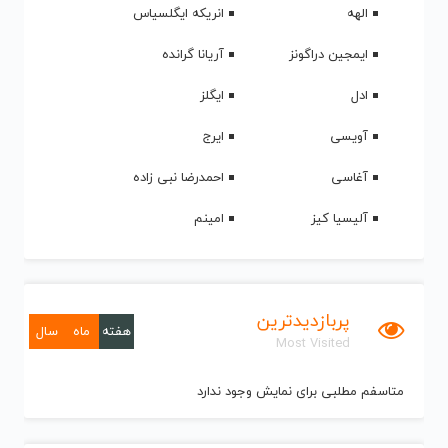
الهه
انریکه ایگلسیاس
ایمجین دراگونز
آریانا گرانده
ادل
ایگلز
آویسی
ایرج
آغاسی
احمدرضا نبی زاده
آلیسیا کیز
امینم
پربازدیدترین
هفته
ماه
سال
Most Visited
متاسفم مطلبی برای نمایش وجود ندارد