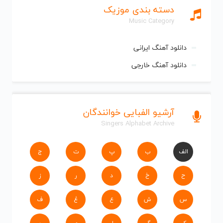
دسته بندی موزیک
Music Category
دانلود آهنگ ایرانی
دانلود آهنگ خارجی
آرشیو الفبایی خوانندگان
Singers Alphabet Archive
الف
ب
پ
ت
ج
ح
خ
د
ر
ز
س
ش
ع
غ
ف