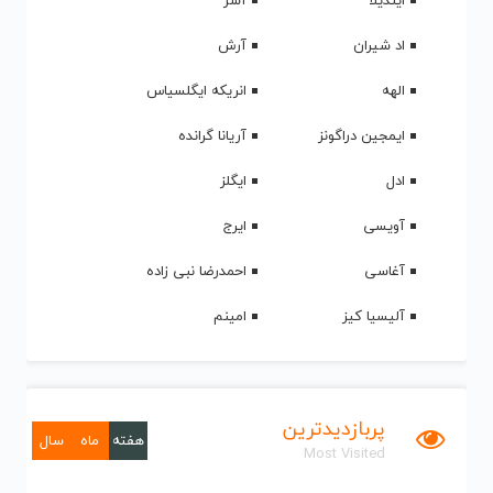
ایندیلا
آشر
اد شیران
آرش
الهه
انریکه ایگلسیاس
ایمجین دراگونز
آریانا گرانده
ادل
ایگلز
آویسی
ایرج
آغاسی
احمدرضا نبی زاده
آلیسیا کیز
امینم
پربازدیدترین
هفته
ماه
سال
Most Visited