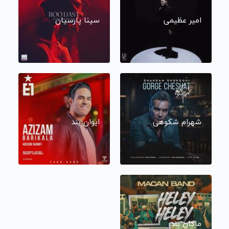
امیر عظیمی
سینا پارسیان
شهرام شکوهی
ایوان بند
ماکان بند