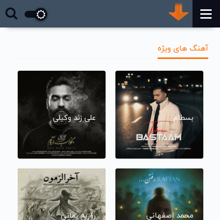
آهنگ های ویژه
بسطام
علی زند وکیلی
محمد اصفهانی
روزبه بمانی