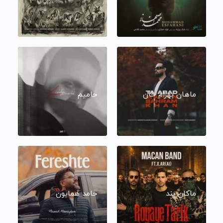
ماهان بهرام خان
حامیم
ماکان بند
حامد همایون