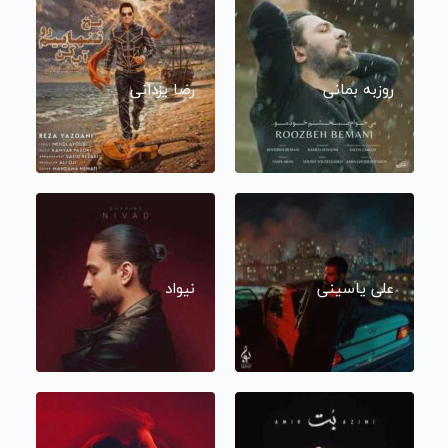
روزبه بمانی
رضا یزدانی
علی یاسینی
نیواد