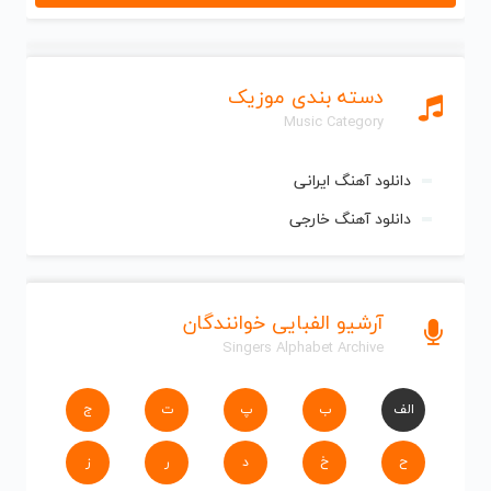
دسته بندی موزیک
Music Category
دانلود آهنگ ایرانی
دانلود آهنگ خارجی
آرشیو الفبایی خوانندگان
Singers Alphabet Archive
الف
ب
پ
ت
ج
ح
خ
د
ر
ز