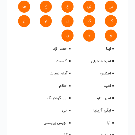
س
ش
ع
غ
ف
ک
گ
ل
م
ن
و
ه
ی
اینا
احمد آزاد
امید حاجیلی
اکسنت
افشین
آدام لمبرت
امید
احلام
امیر تتلو
الی گولدینگ
ایگی آزیلیا
ابی
آبا
الویس پریسلی