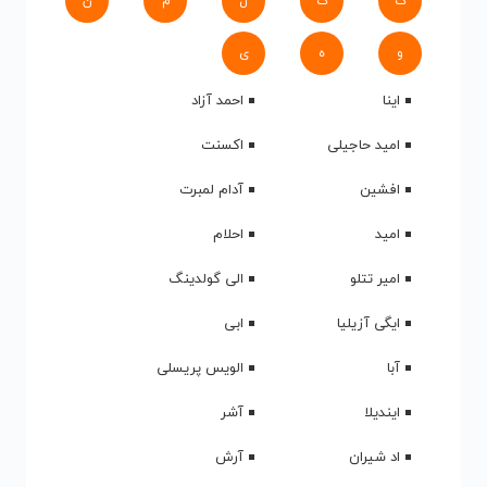
ک
گ
ل
م
ن
و
ه
ی
اینا
احمد آزاد
امید حاجیلی
اکسنت
افشین
آدام لمبرت
امید
احلام
امیر تتلو
الی گولدینگ
ایگی آزیلیا
ابی
آبا
الویس پریسلی
ایندیلا
آشر
اد شیران
آرش