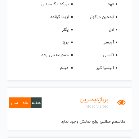
الهه
انریکه ایگلسیاس
ایمجین دراگونز
آریانا گرانده
ادل
ایگلز
آویسی
ایرج
آغاسی
احمدرضا نبی زاده
آلیسیا کیز
امینم
پربازدیدترین
هفته
ماه
سال
Most Visited
متاسفم مطلبی برای نمایش وجود ندارد