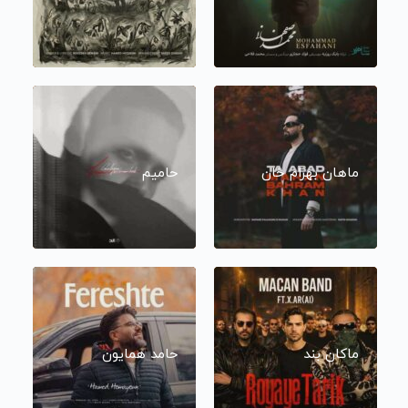
ماهان بهرام خان
حامیم
ماکان بند
حامد همایون