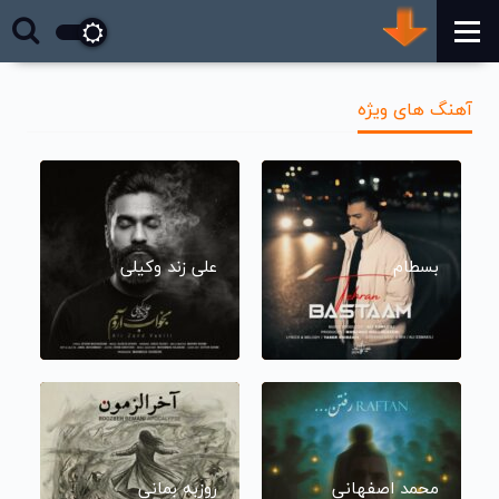
آهنگ های ویژه
بسطام
علی زند وکیلی
محمد اصفهانی
روزبه بمانی