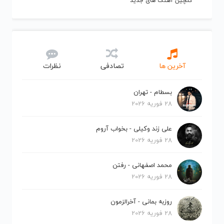
گلچین آهنگ های جدید
آخرین ها
تصادفی
نظرات
بسطام - تهران
28 فوریه 2026
علی زند وکیلی - بخواب آروم
28 فوریه 2026
محمد اصفهانی - رفتن
28 فوریه 2026
روزبه بمانی - آخرالزمون
28 فوریه 2026