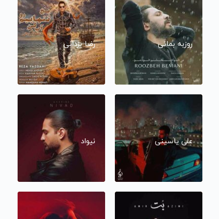
روزبه بمانی
رضا یزدانی
علی یاسینی
نیواد