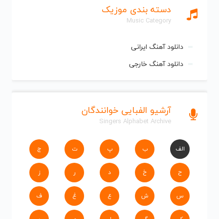
دسته بندی موزیک
Music Category
دانلود آهنگ ایرانی
دانلود آهنگ خارجی
آرشیو الفبایی خوانندگان
Singers Alphabet Archive
الف
ب
پ
ت
ج
ح
خ
د
ر
ز
س
ش
ع
غ
ف