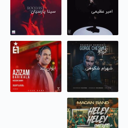
امیر عظیمی
سینا پارسیان
شهرام شکوهی
ایوان بند
ماکان بند