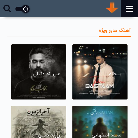
آهنگ های ویژه
بسطام
علی زند وکیلی
محمد اصفهانی
روزبه بمانی