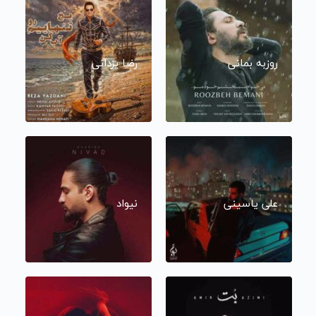
روزبه بمانی
رضا یزدانی
علی یاسینی
نیواد