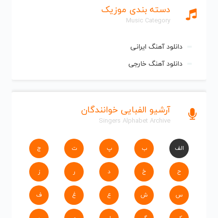
دسته بندی موزیک
Music Category
دانلود آهنگ ایرانی
دانلود آهنگ خارجی
آرشیو الفبایی خوانندگان
Singers Alphabet Archive
الف
ب
پ
ت
ج
ح
خ
د
ر
ز
س
ش
ع
غ
ف