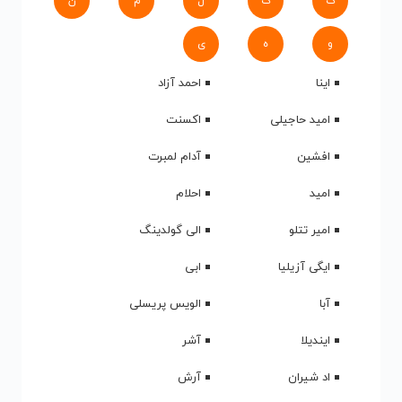
ک
گ
ل
م
ن
و
ه
ی
اینا
احمد آزاد
امید حاجیلی
اکسنت
افشین
آدام لمبرت
امید
احلام
امیر تتلو
الی گولدینگ
ایگی آزیلیا
ابی
آبا
الویس پریسلی
ایندیلا
آشر
اد شیران
آرش