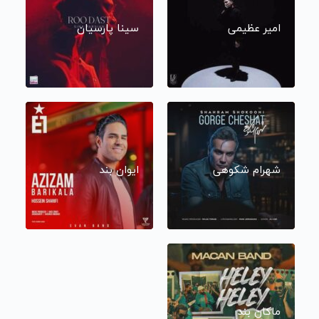
امیر عظیمی
سینا پارسیان
شهرام شکوهی
ایوان بند
ماکان بند