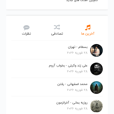
گلچین آهنگ های جدید
آخرین ها
تصادفی
نظرات
بسطام - تهران
28 فوریه 2026
علی زند وکیلی - بخواب آروم
28 فوریه 2026
محمد اصفهانی - رفتن
28 فوریه 2026
روزبه بمانی - آخرالزمون
28 فوریه 2026