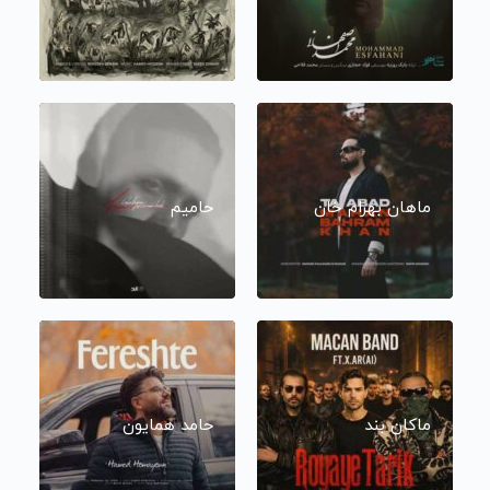
ماهان بهرام خان
حامیم
ماکان بند
حامد همایون