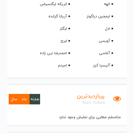
الهه
انریکه ایگلسیاس
ایمجین دراگونز
آریانا گرانده
ادل
ایگلز
آویسی
ایرج
آغاسی
احمدرضا نبی زاده
آلیسیا کیز
امینم
پربازدیدترین
هفته
ماه
سال
Most Visited
متاسفم مطلبی برای نمایش وجود ندارد