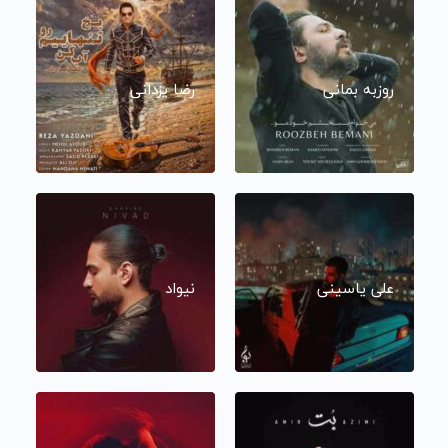
روزبه بمانی
رضا یزدانی
علی یاسینی
نیواد