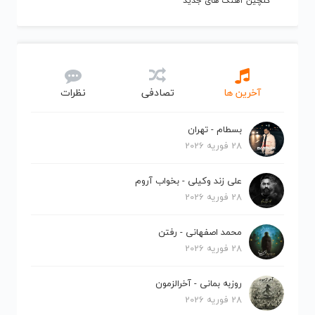
گلچین آهنگ های جدید
آخرین ها
تصادفی
نظرات
بسطام - تهران
28 فوریه 2026
علی زند وکیلی - بخواب آروم
28 فوریه 2026
محمد اصفهانی - رفتن
28 فوریه 2026
روزبه بمانی - آخرالزمون
28 فوریه 2026