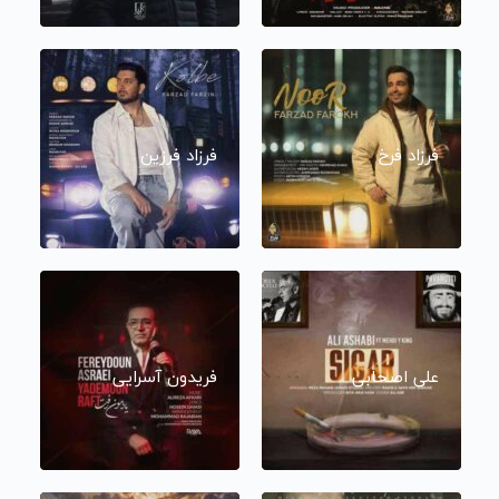
فرزاد فرخ
فرزاد فرزین
علی اصحابی
فریدون آسرایی