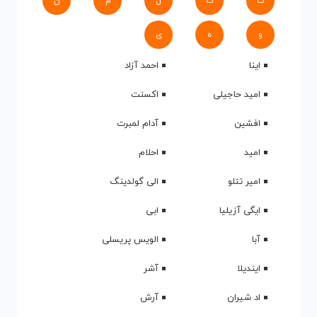
ک
گ
ل
م
ن
و
ه
ی
اینا
احمد آزاد
امید حاجیلی
اکسنت
افشین
آدام لمبرت
امید
احلام
امیر تتلو
الی گولدینگ
ایگی آزیلیا
ابی
آبا
الویس پریسلی
ایندیلا
آشر
اد شیران
آرش