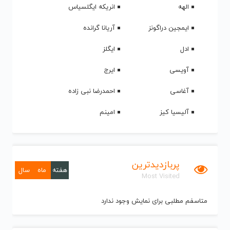
الهه
انریکه ایگلسیاس
ایمجین دراگونز
آریانا گرانده
ادل
ایگلز
آویسی
ایرج
آغاسی
احمدرضا نبی زاده
آلیسیا کیز
امینم
پربازدیدترین
هفته
ماه
سال
Most Visited
متاسفم مطلبی برای نمایش وجود ندارد