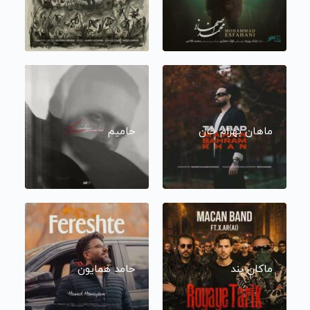
ماهان بهرام خان
حامیم
ماکان بند
حامد همایون