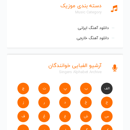
دسته بندی موزیک
Music Category
دانلود آهنگ ایرانی
دانلود آهنگ خارجی
آرشیو الفبایی خوانندگان
Singers Alphabet Archive
الف
ب
پ
ت
ج
ح
خ
د
ر
ز
س
ش
ع
غ
ف