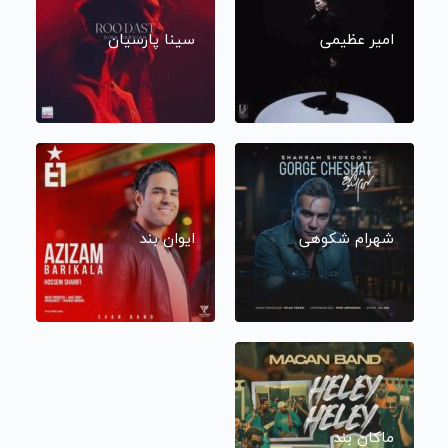
امیر عظیمی
سینا پارسیان
شهرام شکوهی
ایوان بند
ماکان بند