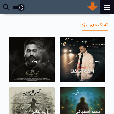
آهنگ های ویژه
بسطام
علی زند وکیلی
محمد اصفهانی
روزبه بمانی