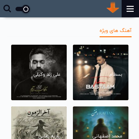
آهنگ های ویژه
بسطام
علی زند وکیلی
محمد اصفهانی
روزبه بمانی