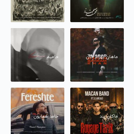
ماهان بهرام خان
حامیم
ماکان بند
حامد همایون