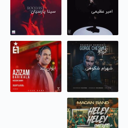
امیر عظیمی
سینا پارسیان
شهرام شکوهی
ایوان بند
ماکان بند