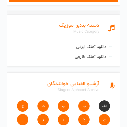
دسته بندی موزیک
Music Category
دانلود آهنگ ایرانی
دانلود آهنگ خارجی
آرشیو الفبایی خوانندگان
Singers Alphabet Archive
الف
ب
پ
ت
ج
ح
خ
د
ر
ز