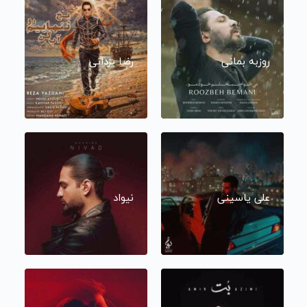
روزبه بمانی
رضا یزدانی
علی یاسینی
نیواد