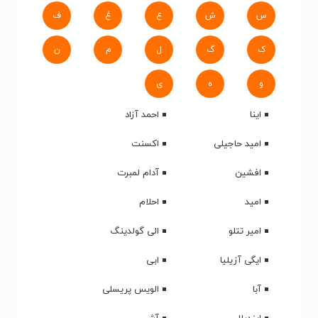
س
ش
ع
غ
ف
ک
گ
ل
م
ن
و
ه
ی
اینا
احمد آزاد
امید حاجیلی
اکسنت
افشین
آدام لمبرت
امید
احلام
امیر تتلو
الی گولدینگ
ایگی آزیلیا
ابی
آبا
الویس پریسلی