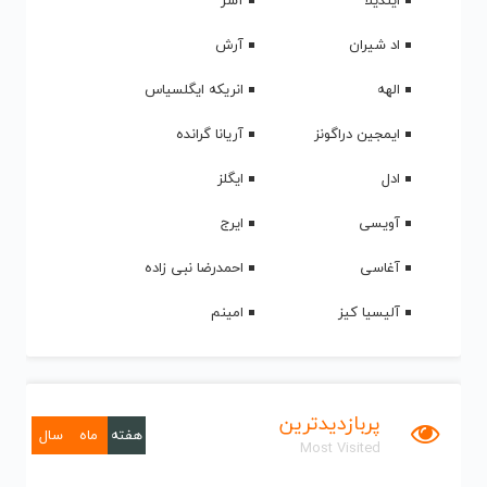
ایندیلا
آشر
اد شیران
آرش
الهه
انریکه ایگلسیاس
ایمجین دراگونز
آریانا گرانده
ادل
ایگلز
آویسی
ایرج
آغاسی
احمدرضا نبی زاده
آلیسیا کیز
امینم
پربازدیدترین
هفته
ماه
سال
Most Visited