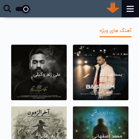
آهنگ های ویژه
بسطام
علی زند وکیلی
محمد اصفهانی
روزبه بمانی