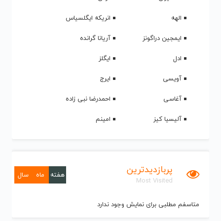
الهه
انریکه ایگلسیاس
ایمجین دراگونز
آریانا گرانده
ادل
ایگلز
آویسی
ایرج
آغاسی
احمدرضا نبی زاده
آلیسیا کیز
امینم
پربازدیدترین
هفته
ماه
سال
Most Visited
متاسفم مطلبی برای نمایش وجود ندارد