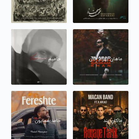
ماهان بهرام خان
حامیم
ماکان بند
حامد همایون