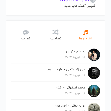
دانلود آهنگ جدید
گلچین آهنگ های جدید
آخرین ها
تصادفی
نظرات
بسطام - تهران
28 فوریه 2026
علی زند وکیلی - بخواب آروم
28 فوریه 2026
محمد اصفهانی - رفتن
28 فوریه 2026
روزبه بمانی - آخرالزمون