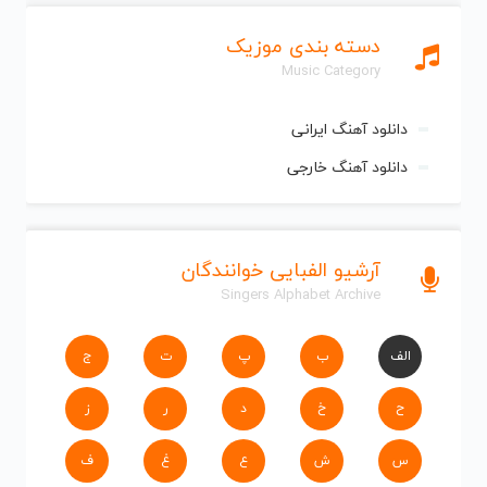
دسته بندی موزیک
Music Category
دانلود آهنگ ایرانی
دانلود آهنگ خارجی
آرشیو الفبایی خوانندگان
Singers Alphabet Archive
الف
ب
پ
ت
ج
ح
خ
د
ر
ز
س
ش
ع
غ
ف