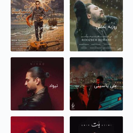
روزبه بمانی
رضا یزدانی
علی یاسینی
نیواد