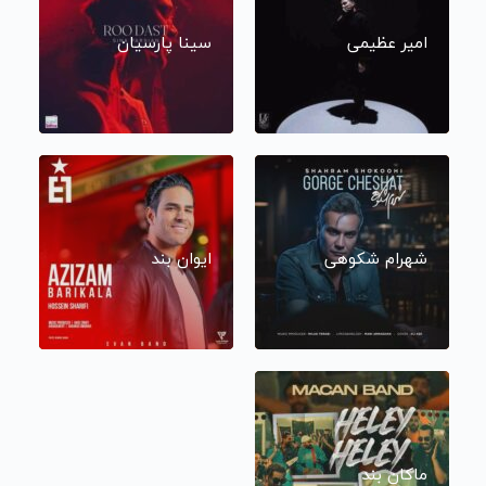
امیر عظیمی
سینا پارسیان
شهرام شکوهی
ایوان بند
ماکان بند