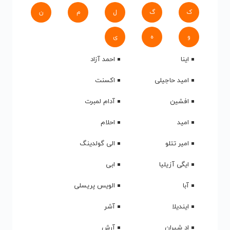
ک
گ
ل
م
ن
و
ه
ی
اینا
احمد آزاد
امید حاجیلی
اکسنت
افشین
آدام لمبرت
امید
احلام
امیر تتلو
الی گولدینگ
ایگی آزیلیا
ابی
آبا
الویس پریسلی
ایندیلا
آشر
اد شیران
آرش