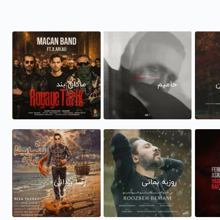
ن
حامیم
ماکان بند
روزبه بمانی
رضا یزدانی