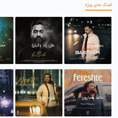
آهنگ های ویژه
بسطام
علی زند وکیلی
محم
حامد همایون
فرزاد فرخ
فرزا