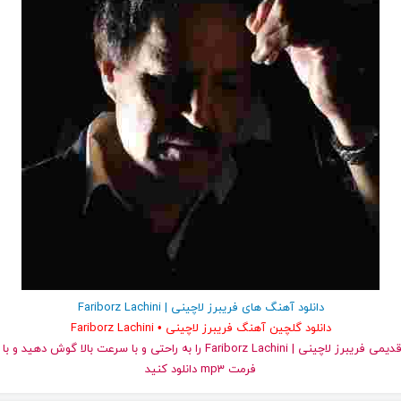
دانلود آهنگ های فریبرز لاچینی | Fariborz Lachini
دانلود گلچین آهنگ فریبرز لاچینی • Fariborz Lachini
و قدیمی فریبرز لاچینی | Fariborz Lachini را به راحتی و با سرعت بالا گوش
فرمت mp3 دانلود کنید