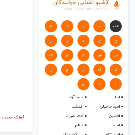
آرشیو الفبایی خوانندگان
Singers Alphabet Archive
الف
ب
پ
ت
ج
ح
خ
د
ر
ز
س
ش
ع
غ
ف
ک
گ
ل
م
ن
و
ه
ی
اینا
احمد آزاد
امید حاجیلی
اکسنت
افشین
آدام لمبرت
آهنگ جدید
امید
احلام
امیر تتلو
الی گولدینگ