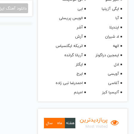
دانلود آهنگ ایرا
ایگی آزیلیا
ابی
آبا
الویس پریسلی
ایندیلا
آشر
اد شیران
آرش
الهه
انریکه ایگلسیاس
ایمجین دراگونز
آریانا گرانده
ادل
ایگلز
آویسی
ایرج
آغاسی
احمدرضا نبی زاده
آلیسیا کیز
امینم
پربازدیدترین
هفته
ماه
سال
Most Visited