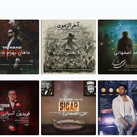
د اصفهانی
روزبه بمانی
ماهان بهرام خا
د فرزین
علی اصحابی
فریدون آسرایی