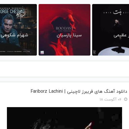
ر عظیمی
سینا پارسیان
شهرام شکوهی
دانلود آهنگ های فریبرز لاچینی | Fariborz Lachini
06 آگوست 18