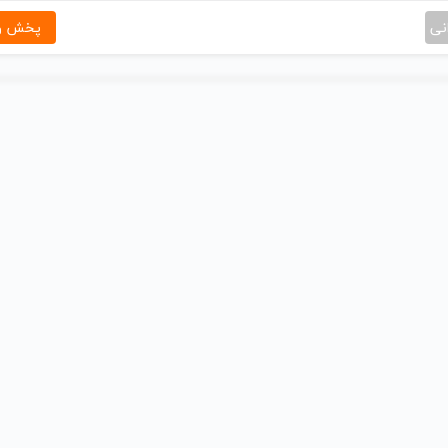
نی
پخش و 