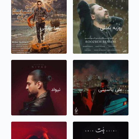
روزبه بمانی
رضا یزدانی
علی یاسینی
نیواد