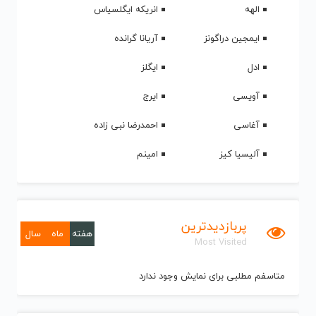
الهه
انریکه ایگلسیاس
ایمجین دراگونز
آریانا گرانده
ادل
ایگلز
آویسی
ایرج
آغاسی
احمدرضا نبی زاده
آلیسیا کیز
امینم
پربازدیدترین
هفته
ماه
سال
Most Visited
متاسفم مطلبی برای نمایش وجود ندارد