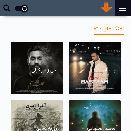
آهنگ های ویژه
بسطام
علی زند وکیلی
محمد اصفهانی
روزبه بمانی