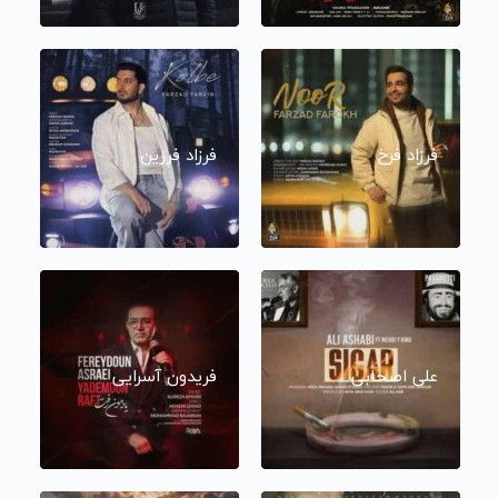
فرزاد فرخ
فرزاد فرزین
علی اصحابی
فریدون آسرایی