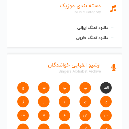
دسته بندی موزیک
Music Category
دانلود آهنگ ایرانی
دانلود آهنگ خارجی
آرشیو الفبایی خوانندگان
Singers Alphabet Archive
الف
ب
پ
ت
ج
ح
خ
د
ر
ز
س
ش
ع
غ
ف