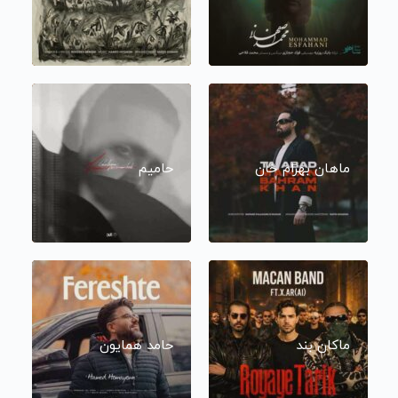
ماهان بهرام خان
حامیم
ماکان بند
حامد همایون