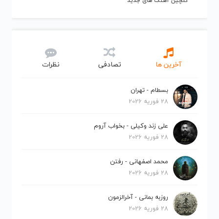
گلچین آهنگ های جدید
آخرین ها
تصادفی
نظرات
بسطام - تهران
28 فوریه 2026
علی زند وکیلی - بخواب آروم
28 فوریه 2026
محمد اصفهانی - رفتن
28 فوریه 2026
روزبه بمانی - آخرالزمون
28 فوریه 2026