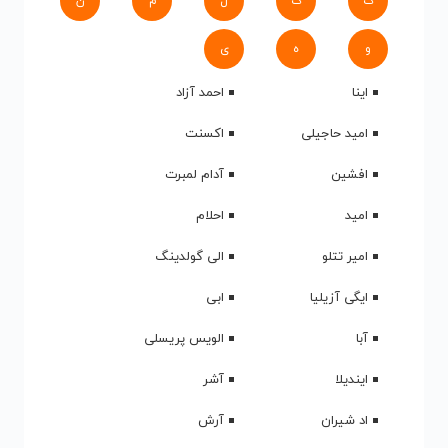
ک
گ
ل
م
ن
و
ه
ی
اینا
احمد آزاد
امید حاجیلی
اکسنت
افشین
آدام لمبرت
امید
احلام
امیر تتلو
الی گولدینگ
ایگی آزیلیا
ابی
آبا
الویس پریسلی
ایندیلا
آشر
اد شیران
آرش