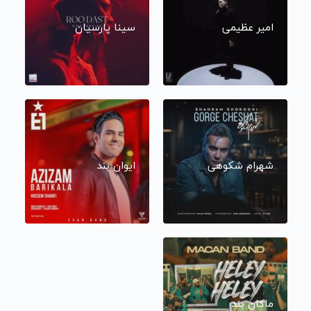
امیر عظیمی
سینا پارسیان
شهرام شکوهی
ایوان بند
ماکان بند