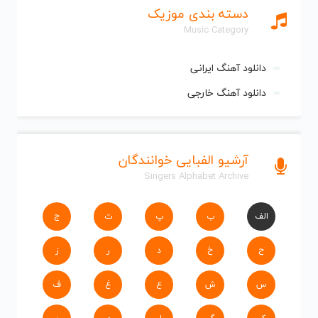
دسته بندی موزیک
Music Category
دانلود آهنگ ایرانی
دانلود آهنگ خارجی
آرشیو الفبایی خوانندگان
Singers Alphabet Archive
الف
ب
پ
ت
ج
ح
خ
د
ر
ز
س
ش
ع
غ
ف