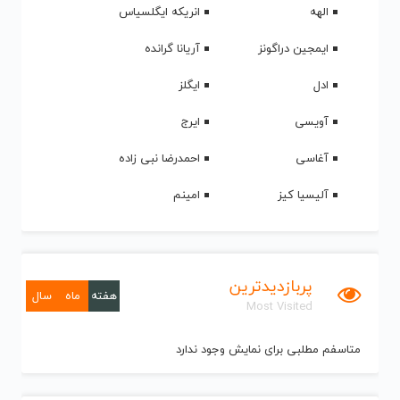
الهه
انریکه ایگلسیاس
ایمجین دراگونز
آریانا گرانده
ادل
ایگلز
آویسی
ایرج
آغاسی
احمدرضا نبی زاده
آلیسیا کیز
امینم
پربازدیدترین
هفته
ماه
سال
Most Visited
متاسفم مطلبی برای نمایش وجود ندارد