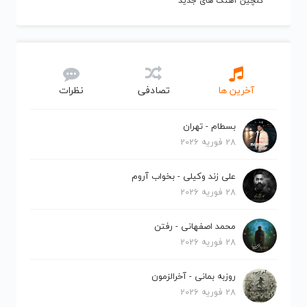
گلچین آهنگ های جدید
آخرین ها
تصادفی
نظرات
بسطام - تهران
28 فوریه 2026
علی زند وکیلی - بخواب آروم
28 فوریه 2026
محمد اصفهانی - رفتن
28 فوریه 2026
روزبه بمانی - آخرالزمون
28 فوریه 2026