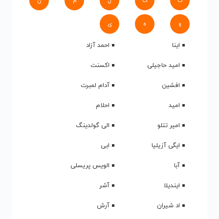
ک
گ
ل
م
ن
و
ه
ی
اینا
احمد آزاد
امید حاجیلی
اکسنت
افشین
آدام لمبرت
امید
احلام
امیر تتلو
الی گولدینگ
ایگی آزیلیا
ابی
آبا
الویس پریسلی
ایندیلا
آشر
اد شیران
آرش