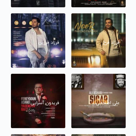
فرزاد فرخ
فرزاد فرزین
علی اصحابی
فریدون آسرایی