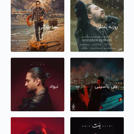
روزبه بمانی
رضا یزدانی
علی یاسینی
نیواد