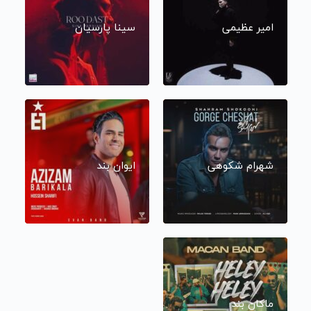
امیر عظیمی
سینا پارسیان
شهرام شکوهی
ایوان بند
ماکان بند