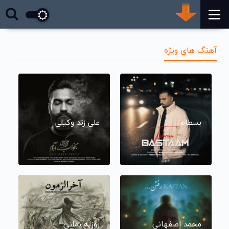
آهنگ های ویژه
بسطام
علی زند وکیلی
محمد اصفهانی
روزبه بمانی