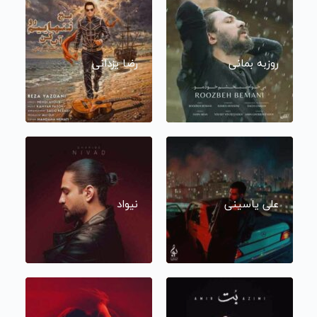
روزبه بمانی
رضا یزدانی
علی یاسینی
نیواد