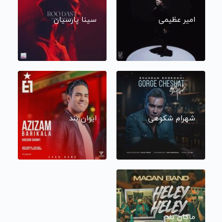
امیر عظیمی
سینا پارسیان
شهرام شکوهی
ایوان بند
ماکان بند