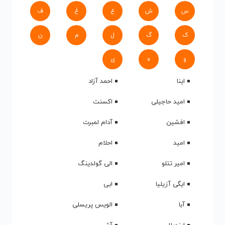
س
ش
ع
غ
ف
ک
گ
ل
م
ن
و
ه
ی
اینا
احمد آزاد
امید حاجیلی
اکسنت
افشین
آدام لمبرت
امید
احلام
امیر تتلو
الی گولدینگ
ایگی آزیلیا
ابی
آبا
الویس پریسلی