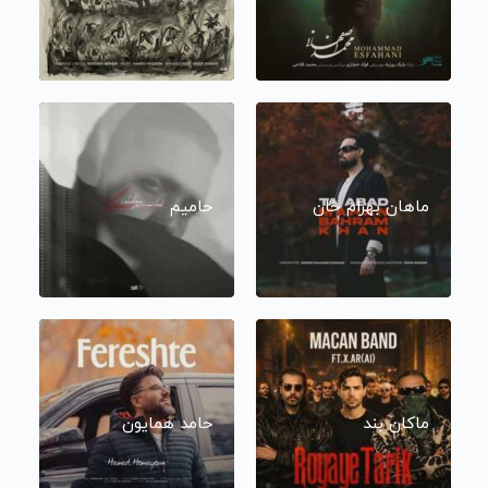
ماهان بهرام خان
حامیم
ماکان بند
حامد همایون