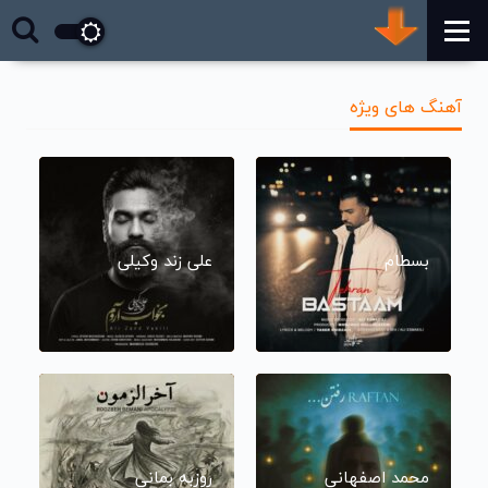
آهنگ های ویژه
بسطام
علی زند وکیلی
محمد اصفهانی
روزبه بمانی