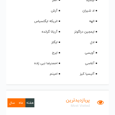
ایندیلا
آشر
اد شیران
آرش
الهه
انریکه ایگلسیاس
ایمجین دراگونز
آریانا گرانده
ادل
ایگلز
آویسی
ایرج
آغاسی
احمدرضا نبی زاده
آلیسیا کیز
امینم
پربازدیدترین
هفته
ماه
سال
Most Visited