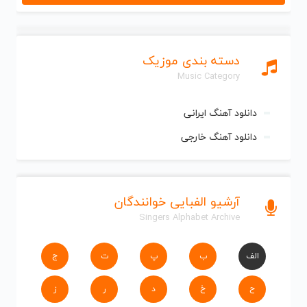
دسته بندی موزیک
Music Category
دانلود آهنگ ایرانی
دانلود آهنگ خارجی
آرشیو الفبایی خوانندگان
Singers Alphabet Archive
الف
ب
پ
ت
ج
ح
خ
د
ر
ز