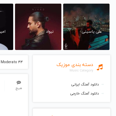
علی یاسینی
نیواد
امی
44 I Moderato از Andras Schiff آندراس شيف
دسته بندی موزیک
Music Category
دانلود آهنگ ایرانی
هیچ
دانلود آهنگ خارجی