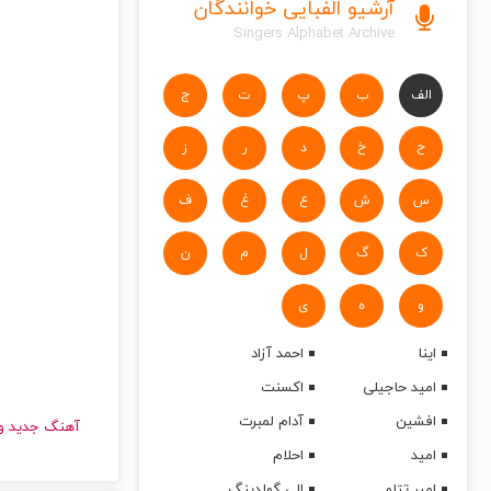
آرشیو الفبایی خوانندگان
Singers Alphabet Archive
الف
ب
پ
ت
ج
ح
خ
د
ر
ز
س
ش
ع
غ
ف
ک
گ
ل
م
ن
و
ه
ی
اینا
احمد آزاد
امید حاجیلی
اکسنت
افشین
آدام لمبرت
آهنگ جدید
امید
احلام
امیر تتلو
الی گولدینگ