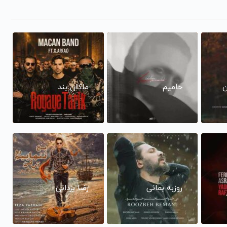
ن
حامیم
ماکان بند
روزبه بمانی
رضا یزدانی