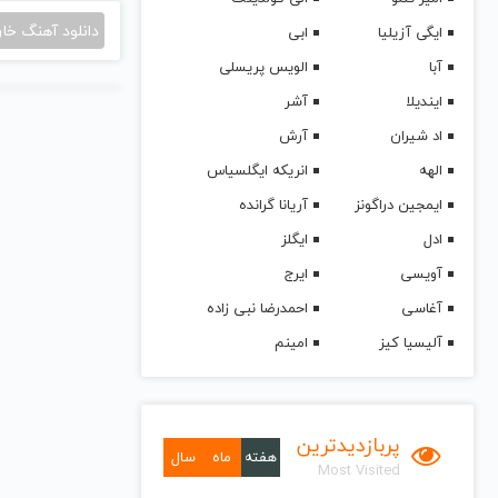
دانلود آهنگ خا
ایگی آزیلیا
ابی
آبا
الویس پریسلی
ایندیلا
آشر
اد شیران
آرش
الهه
انریکه ایگلسیاس
ایمجین دراگونز
آریانا گرانده
ادل
ایگلز
آویسی
ایرج
آغاسی
احمدرضا نبی زاده
آلیسیا کیز
امینم
پربازدیدترین
هفته
ماه
سال
Most Visited