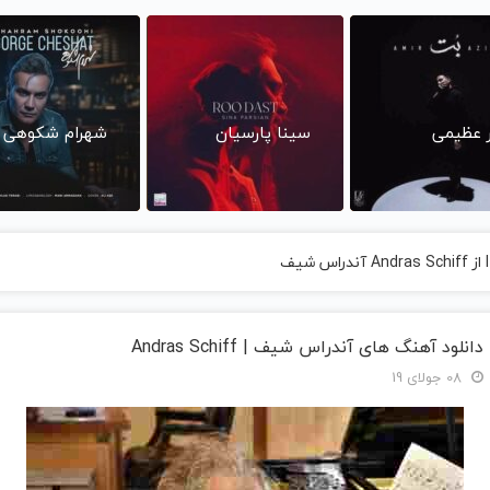
ر عظیمی
سینا پارسیان
شهرام شکوهی
دانلود آهنگ های آندراس شيف | Andras Schiff
08 جولای 19