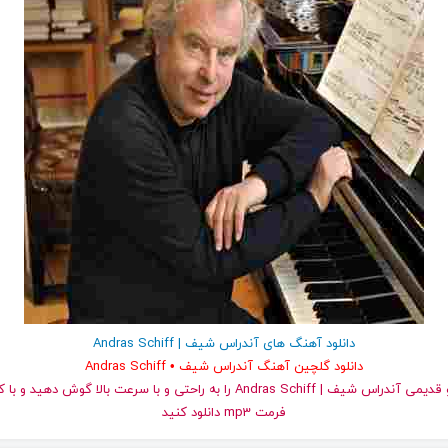
دانلود آهنگ های آندراس شيف | Andras Schiff
دانلود گلچین آهنگ آندراس شيف • Andras Schiff
و قدیمی آندراس شيف | Andras Schiff را به راحتی و با سرعت بالا گوش ده
فرمت mp3 دانلود کنید