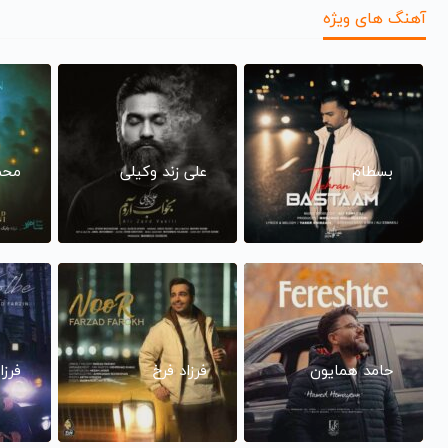
آهنگ های ویژه
بسطام
علی زند وکیلی
محم
حامد همایون
فرزاد فرخ
فرزا