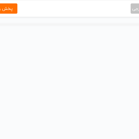
رجی
پخش و 