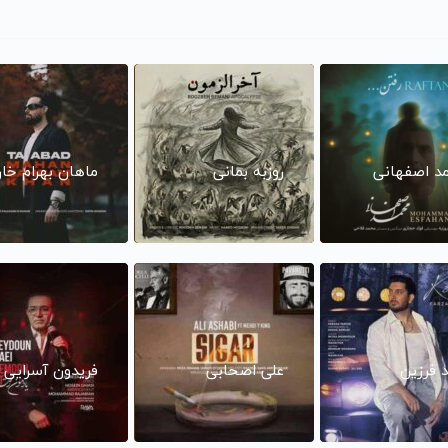
د اصفهانی
روزبه بمانی
ماهان بهرام خا
د فرزین
علی اصحابی
فریدون آسرایی