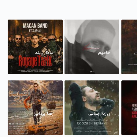
ن
حامیم
ماکان بند
روزبه بمانی
رضا یزدانی