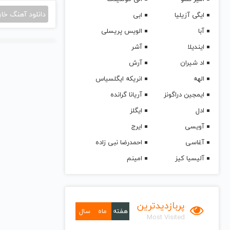
دانلود آهنگ خا
ایگی آزیلیا
ابی
آبا
الویس پریسلی
ایندیلا
آشر
اد شیران
آرش
الهه
انریکه ایگلسیاس
ایمجین دراگونز
آریانا گرانده
ادل
ایگلز
آویسی
ایرج
آغاسی
احمدرضا نبی زاده
آلیسیا کیز
امینم
پربازدیدترین
هفته
ماه
سال
Most Visited