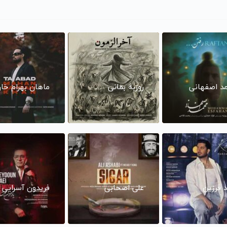
د اصفهانی
روزبه بمانی
ماهان بهرام خا
د فرزین
علی اصحابی
فریدون آسرایی