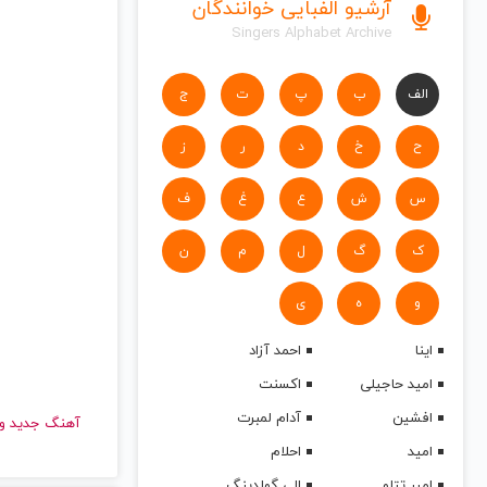
آرشیو الفبایی خوانندگان
Singers Alphabet Archive
الف
ب
پ
ت
ج
ح
خ
د
ر
ز
س
ش
ع
غ
ف
ک
گ
ل
م
ن
و
ه
ی
اینا
احمد آزاد
امید حاجیلی
اکسنت
افشین
آدام لمبرت
آهنگ جدید
امید
احلام
امیر تتلو
الی گولدینگ