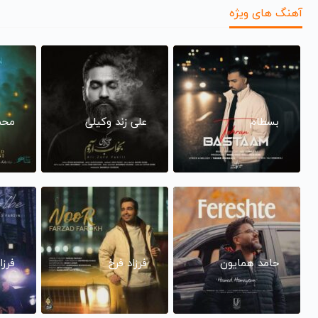
آهنگ های ویژه
بسطام
علی زند وکیلی
محم
حامد همایون
فرزاد فرخ
فرزا