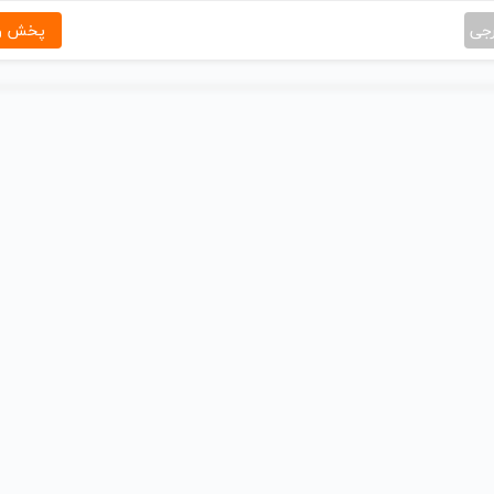
رجی
پخش و 