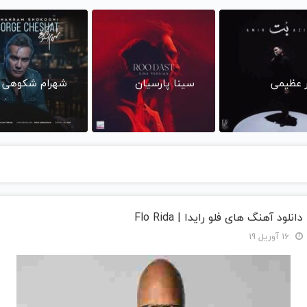
ر عظیمی
سینا پارسیان
شهرام شکوهی
دانلود آهنگ های فلو رایدا | Flo Rida
16 آوریل 19