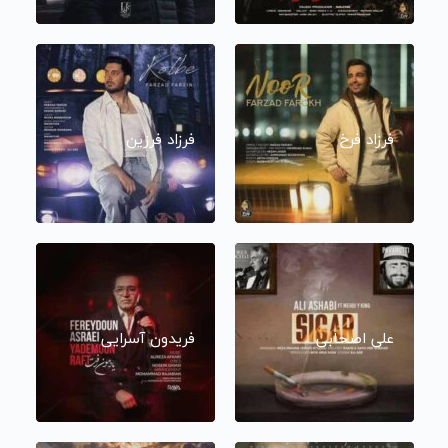
فرزاد فرخ
فرزاد فرزین
علی اصحابی
فریدون آسرایی