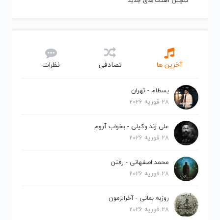
گلچین آهنگ های جدید
آخرین ها
تصادفی
نظرات
بسطام - تهران
28 فوریه 2026
علی زند وکیلی - بخواب آروم
28 فوریه 2026
محمد اصفهانی - رفتن
28 فوریه 2026
روزبه بمانی - آخرالزمون
28 فوریه 2026