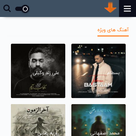
آهنگ های ویژه
بسطام
علی زند وکیلی
محمد اصفهانی
روزبه بمانی