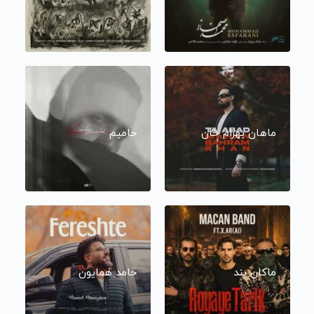
ماهان بهرام خان
حامیم
ماکان بند
حامد همایون