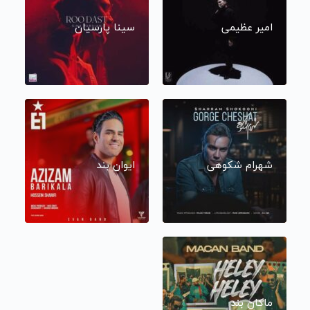
امیر عظیمی
سینا پارسیان
شهرام شکوهی
ایوان بند
ماکان بند