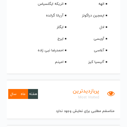
الهه
انریکه ایگلسیاس
ایمجین دراگونز
آریانا گرانده
ادل
ایگلز
آویسی
ایرج
آغاسی
احمدرضا نبی زاده
آلیسیا کیز
امینم
پربازدیدترین
هفته
ماه
سال
Most Visited
متاسفم مطلبی برای نمایش وجود ندارد