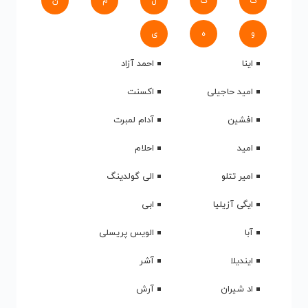
ک
گ
ل
م
ن
و
ه
ی
اینا
احمد آزاد
امید حاجیلی
اکسنت
افشین
آدام لمبرت
امید
احلام
امیر تتلو
الی گولدینگ
ایگی آزیلیا
ابی
آبا
الویس پریسلی
ایندیلا
آشر
اد شیران
آرش