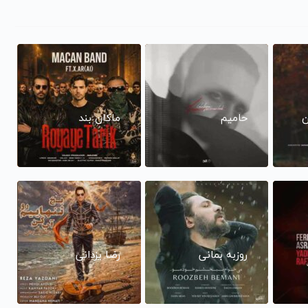
ن
حامیم
ماکان بند
روزبه بمانی
رضا یزدانی