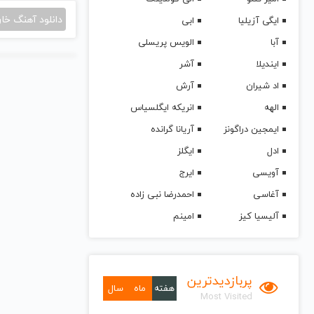
دانلود آهنگ خا
ایگی آزیلیا
ابی
آبا
الویس پریسلی
ایندیلا
آشر
اد شیران
آرش
الهه
انریکه ایگلسیاس
ایمجین دراگونز
آریانا گرانده
ادل
ایگلز
آویسی
ایرج
آغاسی
احمدرضا نبی زاده
آلیسیا کیز
امینم
پربازدیدترین
هفته
ماه
سال
Most Visited