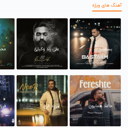
آهنگ های ویژه
بسطام
علی زند وکیلی
محم
حامد همایون
فرزاد فرخ
فرزا