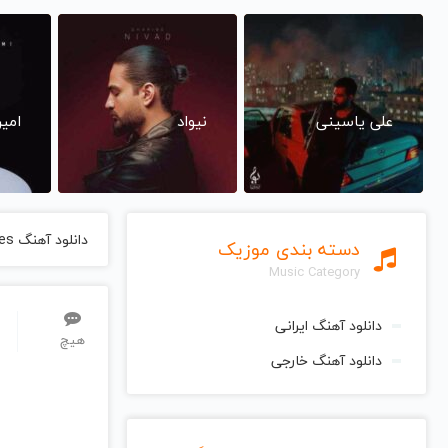
علی یاسینی
نیواد
امی
دانلود آهنگ Southern Shores از Terry Oldfield تری اولدفیلد
دسته بندی موزیک
Music Category
دانلود آهنگ ایرانی
هیچ
دانلود آهنگ خارجی