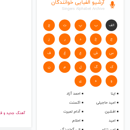
آرشیو الفبایی خوانندگان
Singers Alphabet Archive
الف
ب
پ
ت
ج
ح
خ
د
ر
ز
س
ش
ع
غ
ف
ک
گ
ل
م
ن
و
ه
ی
اینا
احمد آزاد
امید حاجیلی
اکسنت
افشین
آدام لمبرت
آهنگ جدید
امید
احلام
امیر تتلو
الی گولدینگ