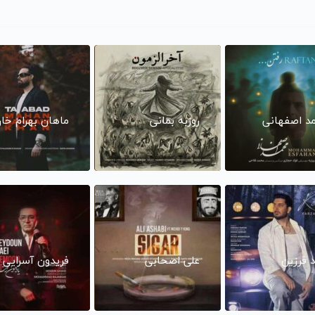
د اصفهانی
روزبه بمانی
ماهان بهرام خا
د فرزین
علی اصحابی
فریدون آسرایی