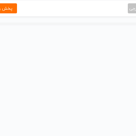
رجی
پخش و 