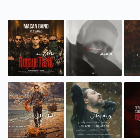
ن
حامیم
ماکان بند
روزبه بمانی
رضا یزدانی