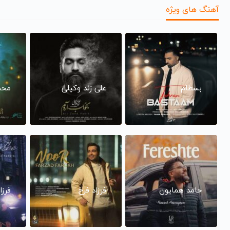
آهنگ های ویژه
بسطام
علی زند وکیلی
محم
حامد همایون
فرزاد فرخ
فرزا