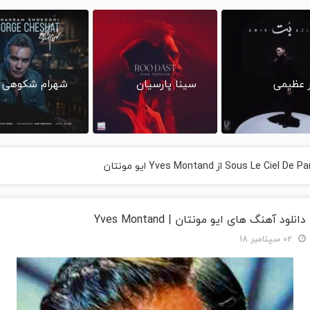
ر عظیمی
سینا پارسیان
شهرام شکوهی
دانلود آهنگ های ایو مونتان | Yves Montand
02 سپتامبر 18