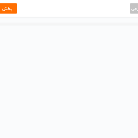
رجی
پخش و 