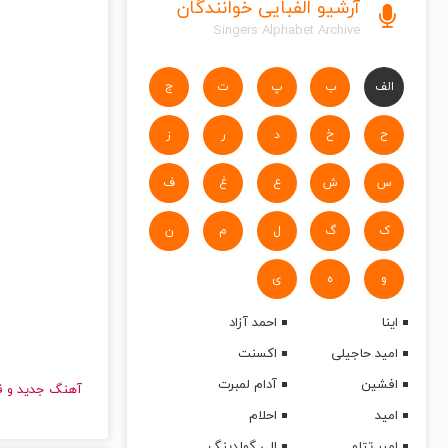
آرشیو الفبایی خوانندگان
Singers Alphabet Archive
الف
ب
پ
ت
ج
ح
خ
د
ر
ز
س
ش
ع
غ
ف
ک
گ
ل
م
ن
و
ه
ی
اینا
احمد آزاد
امید حاجیلی
اکسنت
افشین
آدام لمبرت
آهنگ جدید
امید
احلام
امیر تتلو
الی گولدینگ