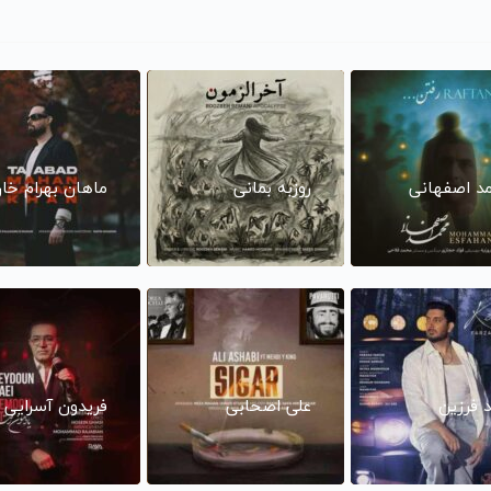
د اصفهانی
روزبه بمانی
ماهان بهرام خا
د فرزین
علی اصحابی
فریدون آسرایی