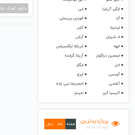
دانلود آهنگ خا
ایگی آزیلیا
ابی
آبا
الویس پریسلی
ایندیلا
آشر
اد شیران
آرش
الهه
انریکه ایگلسیاس
ایمجین دراگونز
آریانا گرانده
ادل
ایگلز
آویسی
ایرج
آغاسی
احمدرضا نبی زاده
آلیسیا کیز
امینم
پربازدیدترین
هفته
ماه
سال
Most Visited