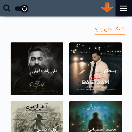
آهنگ های ویژه
بسطام
علی زند وکیلی
محمد اصفهانی
روزبه بمانی