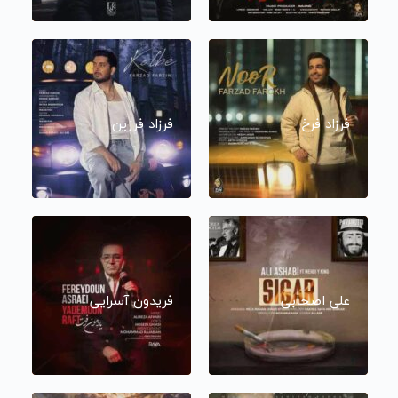
فرزاد فرخ
فرزاد فرزین
علی اصحابی
فریدون آسرایی