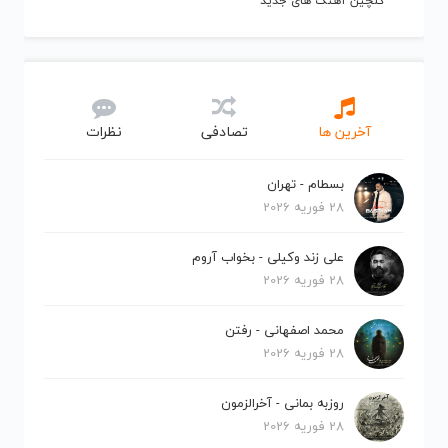
گلچین آهنگ های جدید
آخرین ها
تصادفی
نظرات
بسطام - تهران
28 فوریه 2026
علی زند وکیلی - بخواب آروم
28 فوریه 2026
محمد اصفهانی - رفتن
28 فوریه 2026
روزبه بمانی - آخرالزمون
28 فوریه 2026