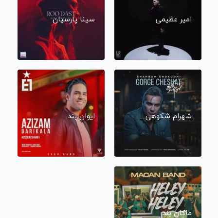
امیر عظیمی
سینا پارسیان
شهرام شکوهی
ایوان بند
ماکان بند