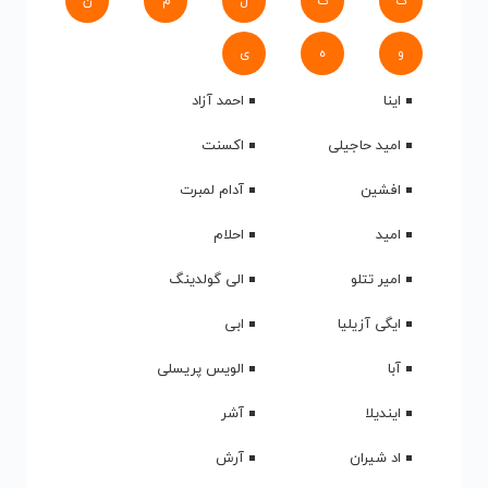
ک
گ
ل
م
ن
و
ه
ی
اینا
احمد آزاد
امید حاجیلی
اکسنت
افشین
آدام لمبرت
امید
احلام
امیر تتلو
الی گولدینگ
ایگی آزیلیا
ابی
آبا
الویس پریسلی
ایندیلا
آشر
اد شیران
آرش