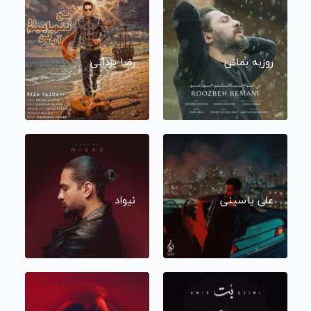
روزبه بمانی
رضا یزدانی
علی یاسینی
نیواد