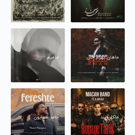
ماهان بهرام خان
حامیم
ماکان بند
حامد همایون