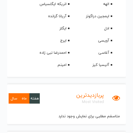
الهه
انریکه ایگلسیاس
ایمجین دراگونز
آریانا گرانده
ادل
ایگلز
آویسی
ایرج
آغاسی
احمدرضا نبی زاده
آلیسیا کیز
امینم
پربازدیدترین
هفته
ماه
سال
Most Visited
متاسفم مطلبی برای نمایش وجود ندارد