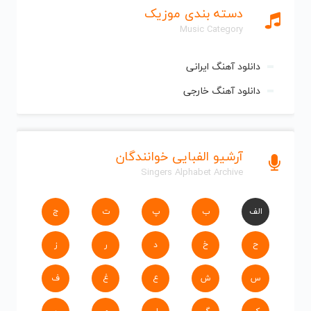
دسته بندی موزیک
Music Category
دانلود آهنگ ایرانی
دانلود آهنگ خارجی
آرشیو الفبایی خوانندگان
Singers Alphabet Archive
الف
ب
پ
ت
ج
ح
خ
د
ر
ز
س
ش
ع
غ
ف