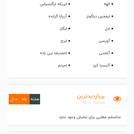
الهه
انریکه ایگلسیاس
ایمجین دراگونز
آریانا گرانده
ادل
ایگلز
آویسی
ایرج
آغاسی
احمدرضا نبی زاده
آلیسیا کیز
امینم
پربازدیدترین
هفته
ماه
سال
Most Visited
متاسفم مطلبی برای نمایش وجود ندارد