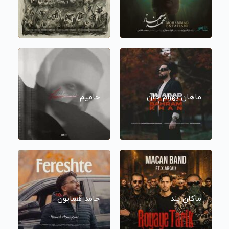
ماهان بهرام خان
حامیم
ماکان بند
حامد همایون