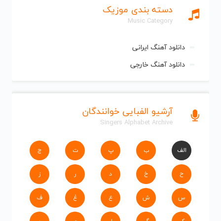
دسته بندی موزیک
Music Category
دانلود آهنگ ایرانی
دانلود آهنگ خارجی
آرشیو الفبایی خوانندگان
Singers Alphabet Archive
الف
ب
پ
ت
ج
ح
خ
د
ر
ز
س
ش
ع
غ
ف