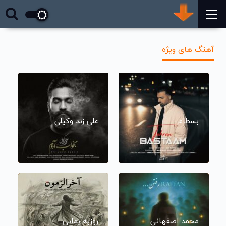
آهنگ های ویژه
بسطام
علی زند وکیلی
محمد اصفهانی
روزبه بمانی