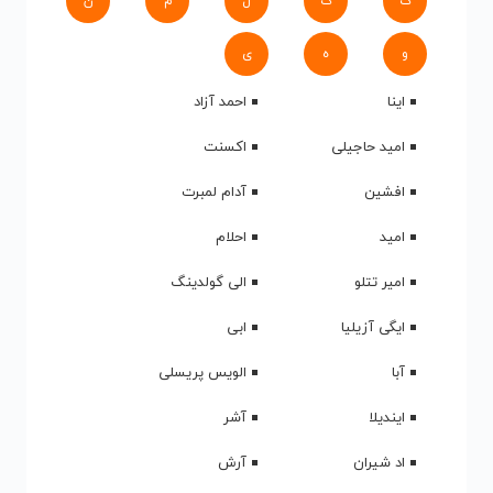
ک
گ
ل
م
ن
و
ه
ی
اینا
احمد آزاد
امید حاجیلی
اکسنت
افشین
آدام لمبرت
امید
احلام
امیر تتلو
الی گولدینگ
ایگی آزیلیا
ابی
آبا
الویس پریسلی
ایندیلا
آشر
اد شیران
آرش