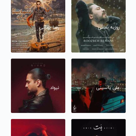
روزبه بمانی
رضا یزدانی
علی یاسینی
نیواد