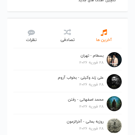
گلچین آهنگ های جدید
آخرین ها
تصادفی
نظرات
بسطام - تهران
28 فوریه 2026
علی زند وکیلی - بخواب آروم
28 فوریه 2026
محمد اصفهانی - رفتن
28 فوریه 2026
روزبه بمانی - آخرالزمون
28 فوریه 2026