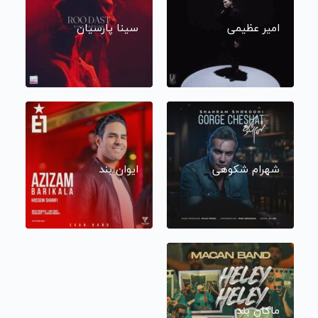
امیر عظیمی
سینا پارسیان
شهرام شکوهی
ایوان بند
ماکان بند