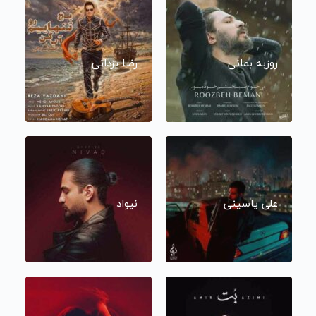
روزبه بمانی
رضا یزدانی
علی یاسینی
نیواد