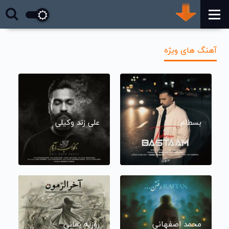
آهنگ های ویژه
بسطام
علی زند وکیلی
محمد اصفهانی
روزبه بمانی