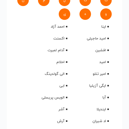
ک
گ
ل
م
ن
و
ه
ی
اینا
احمد آزاد
امید حاجیلی
اکسنت
افشین
آدام لمبرت
امید
احلام
امیر تتلو
الی گولدینگ
ایگی آزیلیا
ابی
آبا
الویس پریسلی
ایندیلا
آشر
اد شیران
آرش