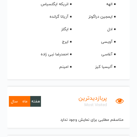
الهه
انریکه ایگلسیاس
ایمجین دراگونز
آریانا گرانده
ادل
ایگلز
آویسی
ایرج
آغاسی
احمدرضا نبی زاده
آلیسیا کیز
امینم
پربازدیدترین
هفته
ماه
سال
Most Visited
متاسفم مطلبی برای نمایش وجود ندارد