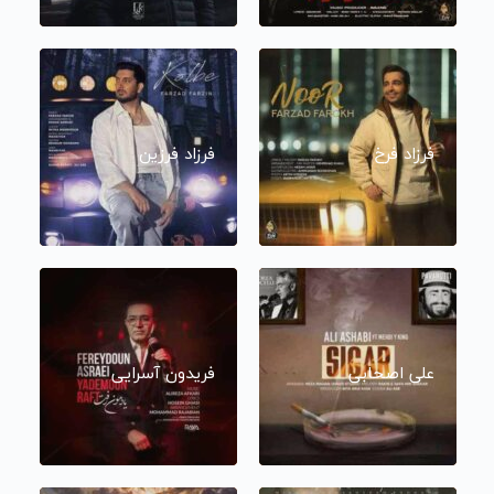
فرزاد فرخ
فرزاد فرزین
علی اصحابی
فریدون آسرایی