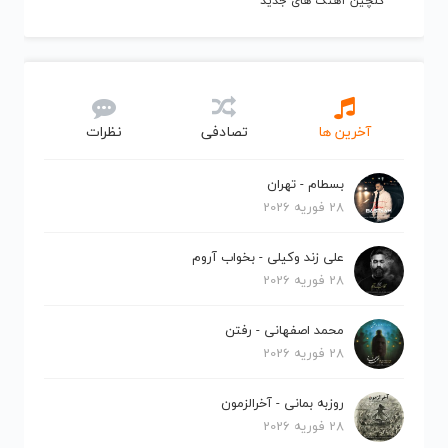
گلچین آهنگ های جدید
آخرین ها
تصادفی
نظرات
بسطام - تهران
28 فوریه 2026
علی زند وکیلی - بخواب آروم
28 فوریه 2026
محمد اصفهانی - رفتن
28 فوریه 2026
روزبه بمانی - آخرالزمون
28 فوریه 2026