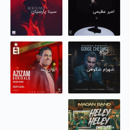
امیر عظیمی
سینا پارسیان
شهرام شکوهی
ایوان بند
ماکان بند