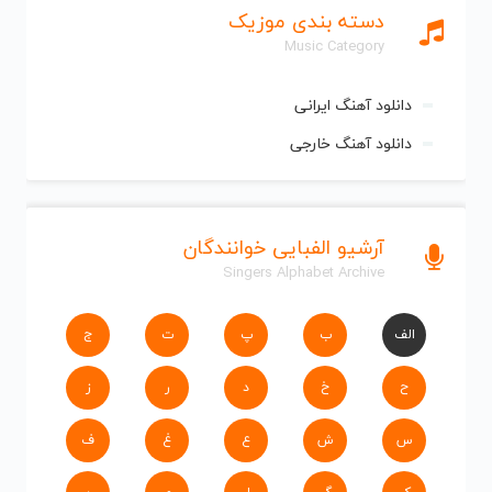
دسته بندی موزیک
Music Category
دانلود آهنگ ایرانی
دانلود آهنگ خارجی
آرشیو الفبایی خوانندگان
Singers Alphabet Archive
الف
ب
پ
ت
ج
ح
خ
د
ر
ز
س
ش
ع
غ
ف