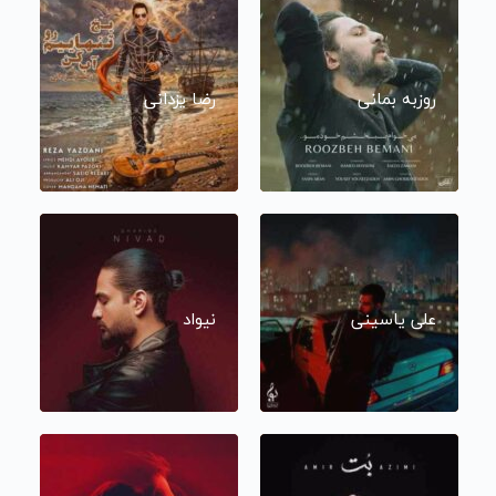
روزبه بمانی
رضا یزدانی
علی یاسینی
نیواد