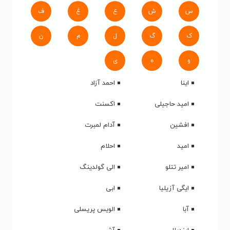
س
ش
ع
غ
ف
ک
گ
ل
م
ن
و
ه
ی
اینا
احمد آزاد
امید حاجیلی
اکسنت
افشین
آدام لمبرت
امید
احلام
امیر تتلو
الی گولدینگ
ایگی آزیلیا
ابی
آبا
الویس پریسلی