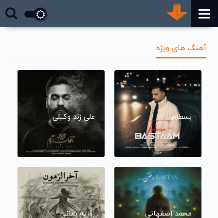
آهنگ های ویژه
بسطام
علی زند وکیلی
محمد اصفهانی
روزبه بمانی