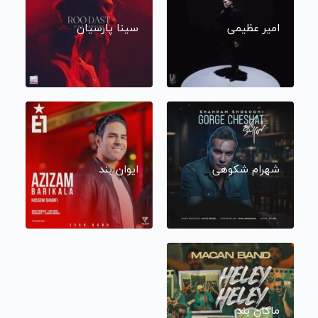
امیر عظیمی
سینا پارسیان
شهرام شکوهی
ایوان بند
ماکان بند