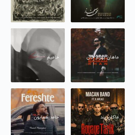
ماهان بهرام خان
حامیم
ماکان بند
حامد همایون