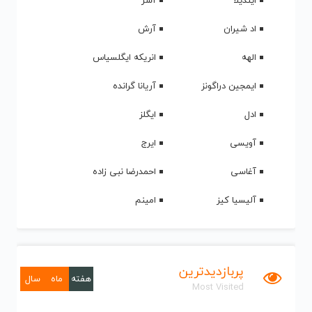
ایندیلا
آشر
اد شیران
آرش
الهه
انریکه ایگلسیاس
ایمجین دراگونز
آریانا گرانده
ادل
ایگلز
آویسی
ایرج
آغاسی
احمدرضا نبی زاده
آلیسیا کیز
امینم
پربازدیدترین
هفته
ماه
سال
Most Visited