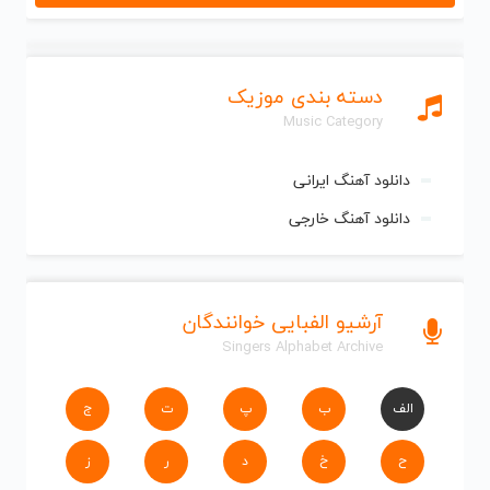
دسته بندی موزیک
Music Category
دانلود آهنگ ایرانی
دانلود آهنگ خارجی
آرشیو الفبایی خوانندگان
Singers Alphabet Archive
الف
ب
پ
ت
ج
ح
خ
د
ر
ز