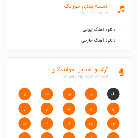
دسته بندی موزیک
Music Category
دانلود آهنگ ایرانی
دانلود آهنگ خارجی
آرشیو الفبایی خوانندگان
Singers Alphabet Archive
الف
ب
پ
ت
ج
ح
خ
د
ر
ز
س
ش
ع
غ
ف