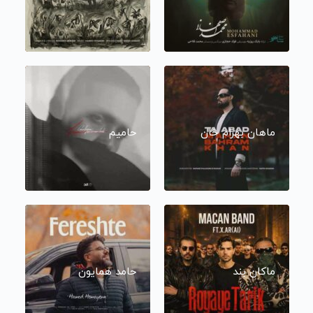
ماهان بهرام خان
حامیم
ماکان بند
حامد همایون