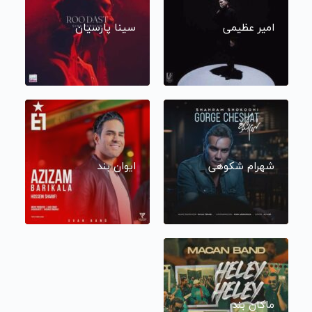
امیر عظیمی
سینا پارسیان
شهرام شکوهی
ایوان بند
ماکان بند