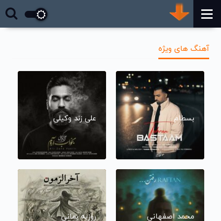
آهنگ های ویژه
بسطام
علی زند وکیلی
محمد اصفهانی
روزبه بمانی