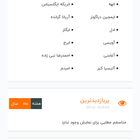
الهه
انریکه ایگلسیاس
ایمجین دراگونز
آریانا گرانده
ادل
ایگلز
آویسی
ایرج
آغاسی
احمدرضا نبی زاده
آلیسیا کیز
امینم
پربازدیدترین
هفته
ماه
سال
Most Visited
متاسفم مطلبی برای نمایش وجود ندارد