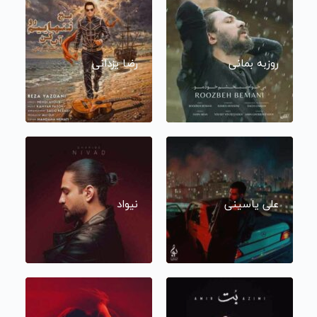
روزبه بمانی
رضا یزدانی
علی یاسینی
نیواد