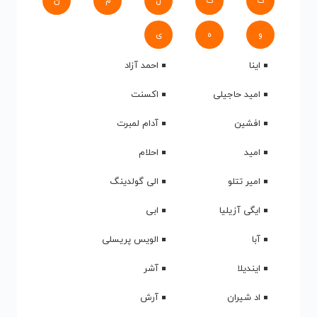
ک
گ
ل
م
ن
و
ه
ی
اینا
احمد آزاد
امید حاجیلی
اکسنت
افشین
آدام لمبرت
امید
احلام
امیر تتلو
الی گولدینگ
ایگی آزیلیا
ابی
آبا
الویس پریسلی
ایندیلا
آشر
اد شیران
آرش