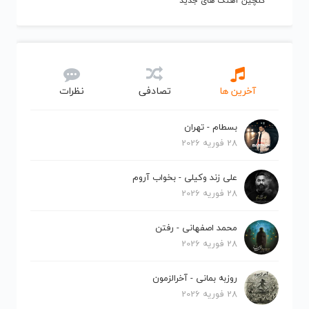
گلچین آهنگ های جدید
آخرین ها
تصادفی
نظرات
بسطام - تهران
28 فوریه 2026
علی زند وکیلی - بخواب آروم
28 فوریه 2026
محمد اصفهانی - رفتن
28 فوریه 2026
روزبه بمانی - آخرالزمون
28 فوریه 2026