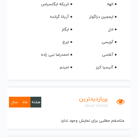
الهه
انریکه ایگلسیاس
ایمجین دراگونز
آریانا گرانده
ادل
ایگلز
آویسی
ایرج
آغاسی
احمدرضا نبی زاده
آلیسیا کیز
امینم
پربازدیدترین
هفته
ماه
سال
Most Visited
متاسفم مطلبی برای نمایش وجود ندارد