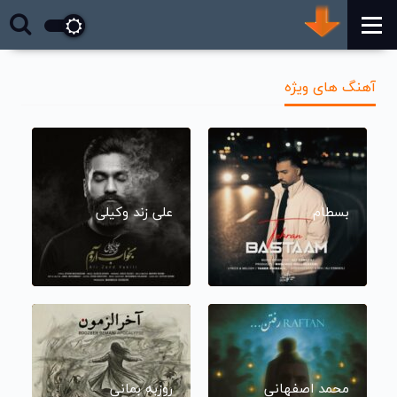
آهنگ های ویژه
بسطام
علی زند وکیلی
محمد اصفهانی
روزبه بمانی