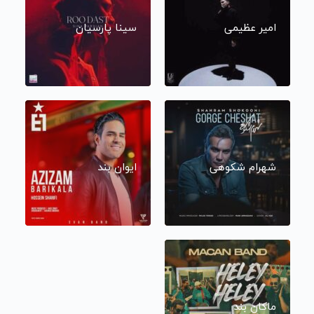
امیر عظیمی
سینا پارسیان
شهرام شکوهی
ایوان بند
ماکان بند