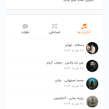
گلچین آهنگ های جدید
آخرین ها
تصادفی
نظرات
بسطام - تهران
28 فوریه 2026
علی زند وکیلی - بخواب آروم
28 فوریه 2026
محمد اصفهانی - رفتن
28 فوریه 2026
روزبه بمانی - آخرالزمون
28 فوریه 2026