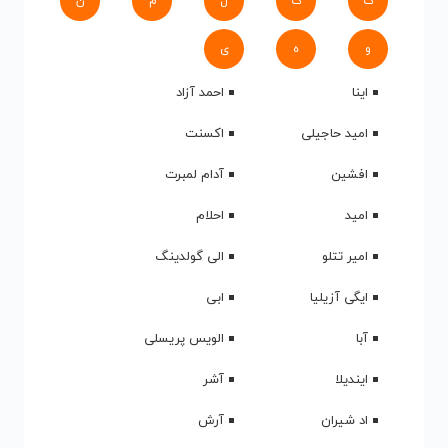
ک
گ
ل
م
ن
و
ه
ی
اینا
احمد آزاد
امید حاجیلی
اکسنت
افشین
آدام لمبرت
امید
احلام
امیر تتلو
الی گولدینگ
ایگی آزیلیا
ابی
آبا
الویس پریسلی
ایندیلا
آشر
اد شیران
آرش