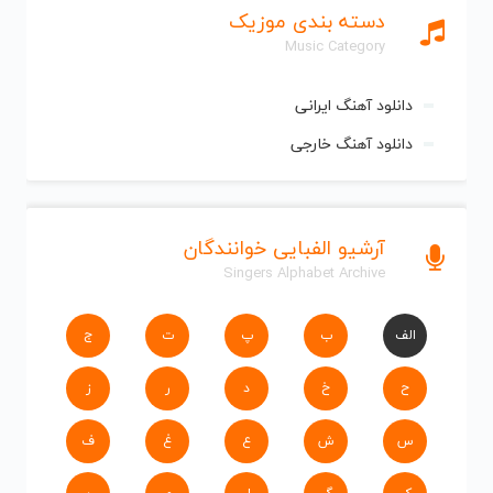
دسته بندی موزیک
Music Category
دانلود آهنگ ایرانی
دانلود آهنگ خارجی
آرشیو الفبایی خوانندگان
Singers Alphabet Archive
الف
ب
پ
ت
ج
ح
خ
د
ر
ز
س
ش
ع
غ
ف