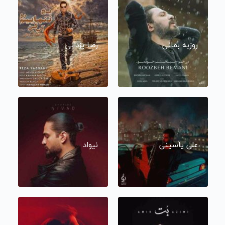
روزبه بمانی
رضا یزدانی
علی یاسینی
نیواد