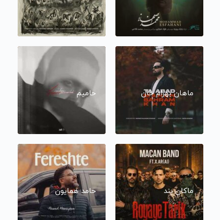
ماهان بهرام خان
حامیم
ماکان بند
حامد همایون