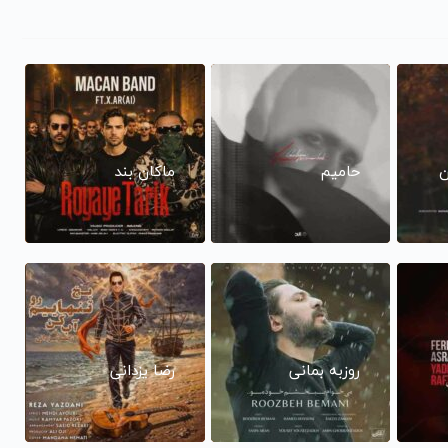
ن
حامیم
ماکان بند
روزبه بمانی
رضا یزدانی