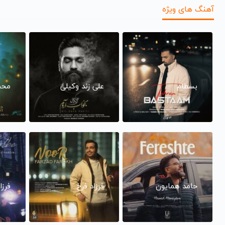
آهنگ های ویژه
بسطام
علی زند وکیلی
محم
حامد همایون
فرزاد فرخ
فرزا