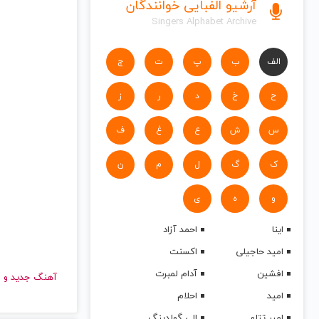
آرشیو الفبایی خوانندگان
Singers Alphabet Archive
الف
ب
پ
ت
ج
ح
خ
د
ر
ز
س
ش
ع
غ
ف
ک
گ
ل
م
ن
و
ه
ی
اینا
احمد آزاد
امید حاجیلی
اکسنت
افشین
آدام لمبرت
آهنگ جدید
امید
احلام
امیر تتلو
الی گولدینگ