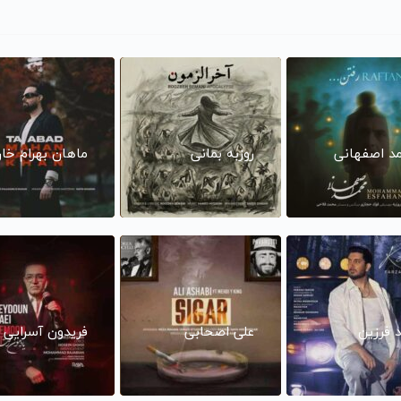
د اصفهانی
روزبه بمانی
ماهان بهرام خا
د فرزین
علی اصحابی
فریدون آسرایی