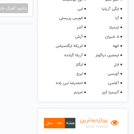
دانلود آهنگ خا
ایگی آزیلیا
ابی
آبا
الویس پریسلی
ایندیلا
آشر
اد شیران
آرش
الهه
انریکه ایگلسیاس
ایمجین دراگونز
آریانا گرانده
ادل
ایگلز
آویسی
ایرج
آغاسی
احمدرضا نبی زاده
آلیسیا کیز
امینم
پربازدیدترین
هفته
ماه
سال
Most Visited