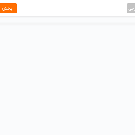
رجی
پخش و 