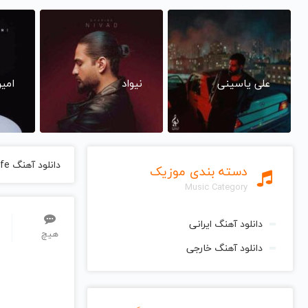
علی یاسینی
نیواد
امی
دانلود آهنگ Mack The Knife از Bobby Darin بابی دارین
دسته بندی موزیک
Music Category
دانلود آهنگ ایرانی
هیچ
دانلود آهنگ خارجی