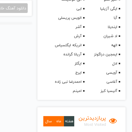
دانلود آهنگ خا
ایگی آزیلیا
ابی
آبا
الویس پریسلی
ایندیلا
آشر
اد شیران
آرش
الهه
انریکه ایگلسیاس
ایمجین دراگونز
آریانا گرانده
ادل
ایگلز
آویسی
ایرج
آغاسی
احمدرضا نبی زاده
آلیسیا کیز
امینم
پربازدیدترین
هفته
ماه
سال
Most Visited