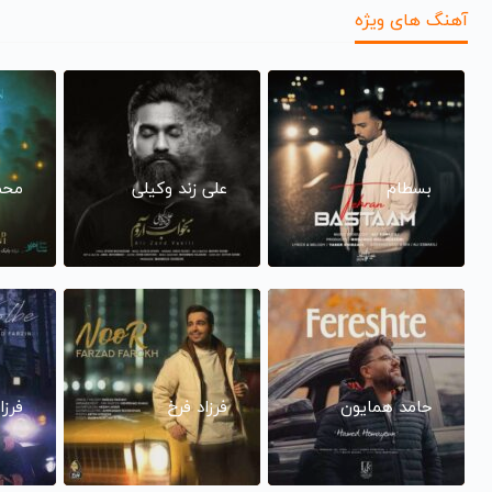
آهنگ های ویژه
بسطام
علی زند وکیلی
محم
حامد همایون
فرزاد فرخ
فرزا