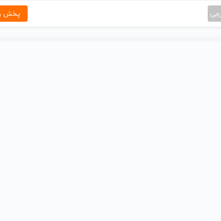
رجی
پخش و 