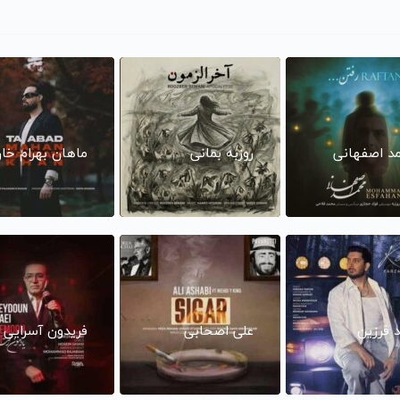
د اصفهانی
روزبه بمانی
ماهان بهرام خا
د فرزین
علی اصحابی
فریدون آسرایی