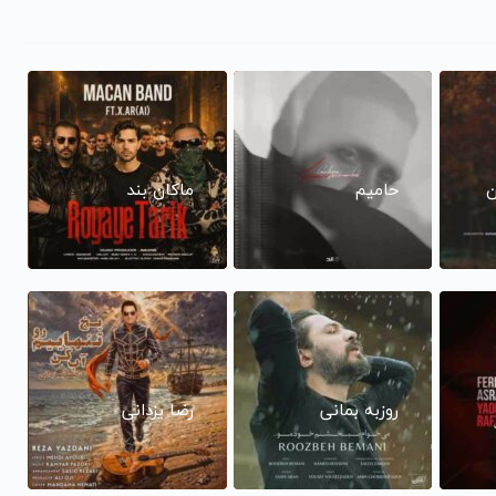
ن
حامیم
ماکان بند
روزبه بمانی
رضا یزدانی