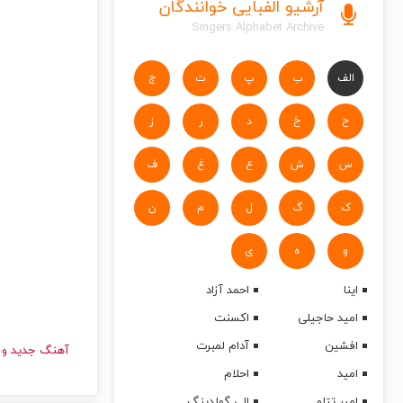
آرشیو الفبایی خوانندگان
Singers Alphabet Archive
الف
ب
پ
ت
ج
ح
خ
د
ر
ز
س
ش
ع
غ
ف
ک
گ
ل
م
ن
و
ه
ی
اینا
احمد آزاد
امید حاجیلی
اکسنت
افشین
آدام لمبرت
آهنگ جدید
امید
احلام
امیر تتلو
الی گولدینگ