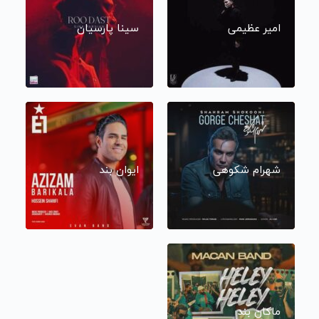
امیر عظیمی
سینا پارسیان
شهرام شکوهی
ایوان بند
ماکان بند