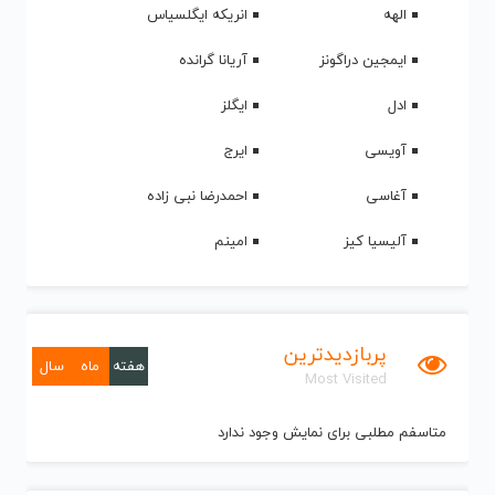
الهه
انریکه ایگلسیاس
ایمجین دراگونز
آریانا گرانده
ادل
ایگلز
آویسی
ایرج
آغاسی
احمدرضا نبی زاده
آلیسیا کیز
امینم
پربازدیدترین
هفته
ماه
سال
Most Visited
متاسفم مطلبی برای نمایش وجود ندارد