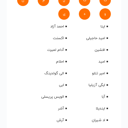
ک
گ
ل
م
ن
و
ه
ی
اینا
احمد آزاد
امید حاجیلی
اکسنت
افشین
آدام لمبرت
امید
احلام
امیر تتلو
الی گولدینگ
ایگی آزیلیا
ابی
آبا
الویس پریسلی
ایندیلا
آشر
اد شیران
آرش