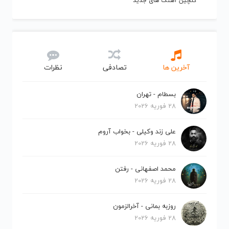
گلچین آهنگ های جدید
آخرین ها
تصادفی
نظرات
بسطام - تهران
28 فوریه 2026
علی زند وکیلی - بخواب آروم
28 فوریه 2026
محمد اصفهانی - رفتن
28 فوریه 2026
روزبه بمانی - آخرالزمون
28 فوریه 2026