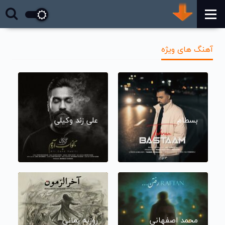
آهنگ های ویژه
بسطام
علی زند وکیلی
محمد اصفهانی
روزبه بمانی