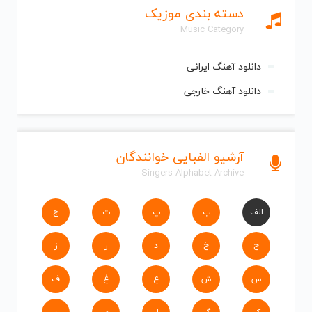
دسته بندی موزیک
Music Category
دانلود آهنگ ایرانی
دانلود آهنگ خارجی
آرشیو الفبایی خوانندگان
Singers Alphabet Archive
الف
ب
پ
ت
ج
ح
خ
د
ر
ز
س
ش
ع
غ
ف