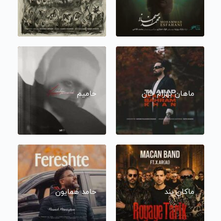
ماهان بهرام خان
حامیم
ماکان بند
حامد همایون