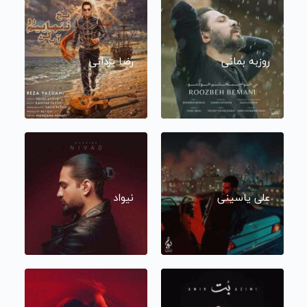
روزبه بمانی
رضا یزدانی
علی یاسینی
نیواد