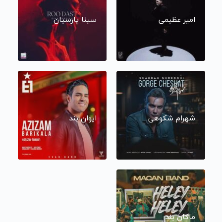
امیر عظیمی
سینا پارسیان
شهرام شکوهی
ایوان بند
ماکان بند