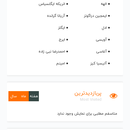
الهه
انریکه ایگلسیاس
ایمجین دراگونز
آریانا گرانده
ادل
ایگلز
آویسی
ایرج
آغاسی
احمدرضا نبی زاده
آلیسیا کیز
امینم
پربازدیدترین
هفته
ماه
سال
Most Visited
متاسفم مطلبی برای نمایش وجود ندارد