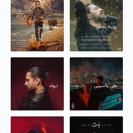
روزبه بمانی
رضا یزدانی
علی یاسینی
نیواد