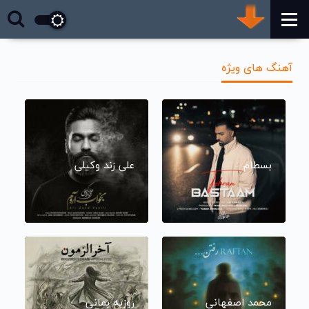
آهنگ های ویژه
بسطام
علی زند وکیلی
محمد اصفهانی
روزبه بمانی