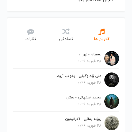
گلچین آهنگ های جدید
آخرین ها
تصادفی
نظرات
بسطام - تهران
28 فوریه 2026
علی زند وکیلی - بخواب آروم
28 فوریه 2026
محمد اصفهانی - رفتن
28 فوریه 2026
روزبه بمانی - آخرالزمون
28 فوریه 2026