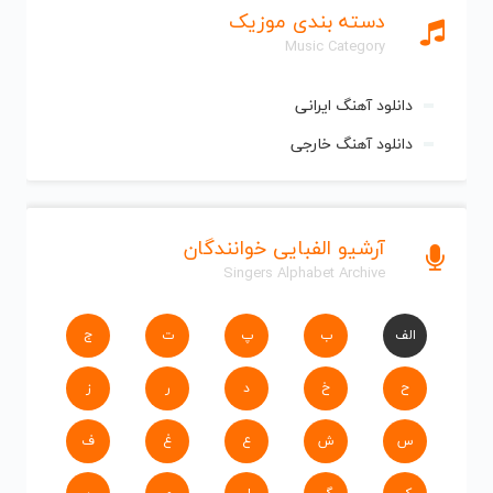
دسته بندی موزیک
Music Category
دانلود آهنگ ایرانی
دانلود آهنگ خارجی
آرشیو الفبایی خوانندگان
Singers Alphabet Archive
الف
ب
پ
ت
ج
ح
خ
د
ر
ز
س
ش
ع
غ
ف