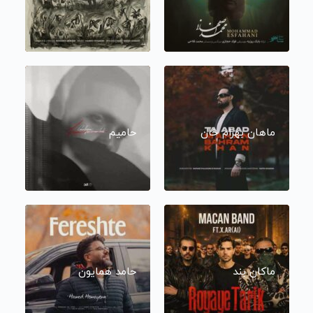
ماهان بهرام خان
حامیم
ماکان بند
حامد همایون