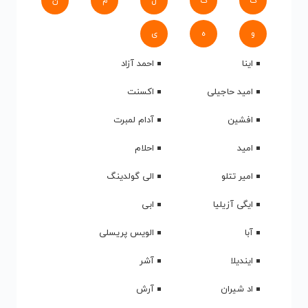
ک
گ
ل
م
ن
و
ه
ی
اینا
احمد آزاد
امید حاجیلی
اکسنت
افشین
آدام لمبرت
امید
احلام
امیر تتلو
الی گولدینگ
ایگی آزیلیا
ابی
آبا
الویس پریسلی
ایندیلا
آشر
اد شیران
آرش