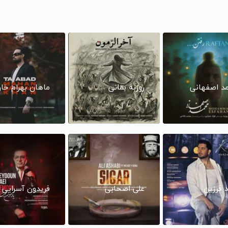
د اصفهانی
روزبه بمانی
ماهان بهرام خا
د فرزین
علی اصحابی
فریدون آسرایی