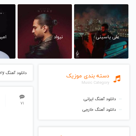
علی یاسینی
نیواد
امی
دانلود آهنگ Love Story از Indila ایندیلا
دسته بندی موزیک
Music Category
دانلود آهنگ ایرانی
71
دانلود آهنگ خارجی