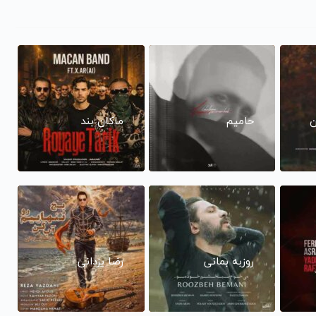
ن
حامیم
ماکان بند
روزبه بمانی
رضا یزدانی