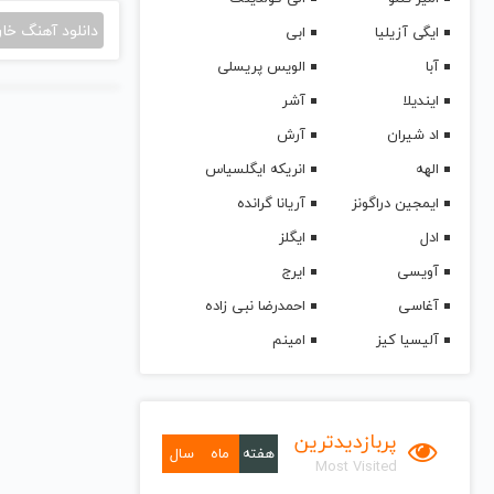
دانلود آهنگ خا
ایگی آزیلیا
ابی
آبا
الویس پریسلی
ایندیلا
آشر
اد شیران
آرش
الهه
انریکه ایگلسیاس
ایمجین دراگونز
آریانا گرانده
ادل
ایگلز
آویسی
ایرج
آغاسی
احمدرضا نبی زاده
آلیسیا کیز
امینم
پربازدیدترین
هفته
ماه
سال
Most Visited