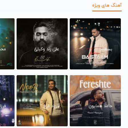
آهنگ های ویژه
بسطام
علی زند وکیلی
محم
حامد همایون
فرزاد فرخ
فرزا