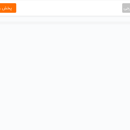
رجی
پخش و 