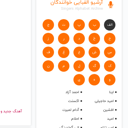
آرشیو الفبایی خوانندگان
Singers Alphabet Archive
الف
ب
پ
ت
ج
ح
خ
د
ر
ز
س
ش
ع
غ
ف
ک
گ
ل
م
ن
و
ه
ی
اینا
احمد آزاد
امید حاجیلی
اکسنت
افشین
آدام لمبرت
آهنگ جدید
امید
احلام
امیر تتلو
الی گولدینگ