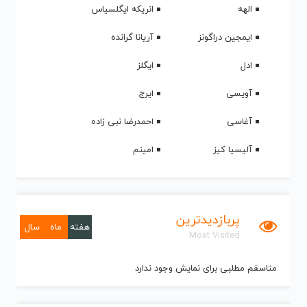
الهه
انریکه ایگلسیاس
ایمجین دراگونز
آریانا گرانده
ادل
ایگلز
آویسی
ایرج
آغاسی
احمدرضا نبی زاده
آلیسیا کیز
امینم
پربازدیدترین
هفته
ماه
سال
Most Visited
متاسفم مطلبی برای نمایش وجود ندارد