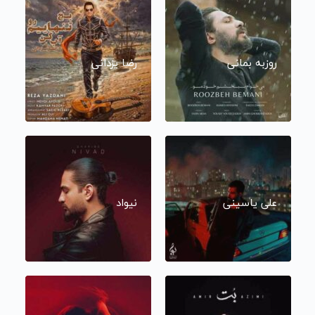
روزبه بمانی
رضا یزدانی
علی یاسینی
نیواد