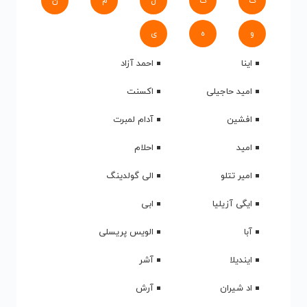
ک
گ
ل
م
ن
و
ه
ی
اینا
احمد آزاد
امید حاجیلی
اکسنت
افشین
آدام لمبرت
امید
احلام
امیر تتلو
الی گولدینگ
ایگی آزیلیا
ابی
آبا
الویس پریسلی
ایندیلا
آشر
اد شیران
آرش