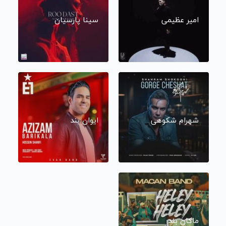
امیر عظیمی
سینا پارسیان
شهرام شکوهی
ایوان بند
ماکان بند