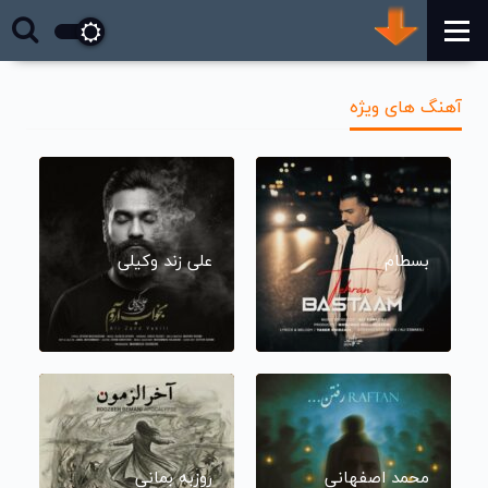
آهنگ های ویژه
بسطام
علی زند وکیلی
محمد اصفهانی
روزبه بمانی