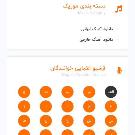
دسته بندی موزیک
Music Category
دانلود آهنگ ایرانی
دانلود آهنگ خارجی
آرشیو الفبایی خوانندگان
Singers Alphabet Archive
الف
ب
پ
ت
ج
ح
خ
د
ر
ز
س
ش
ع
غ
ف