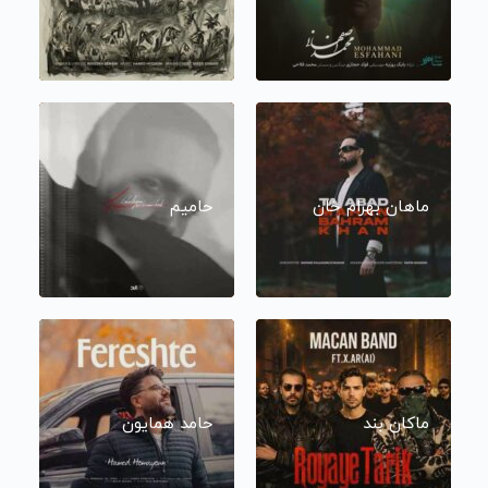
ماهان بهرام خان
حامیم
ماکان بند
حامد همایون