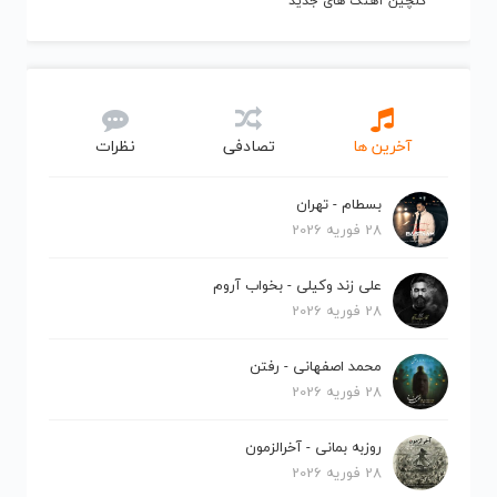
گلچین آهنگ های جدید
آخرین ها
تصادفی
نظرات
بسطام - تهران
28 فوریه 2026
علی زند وکیلی - بخواب آروم
28 فوریه 2026
محمد اصفهانی - رفتن
28 فوریه 2026
روزبه بمانی - آخرالزمون
28 فوریه 2026