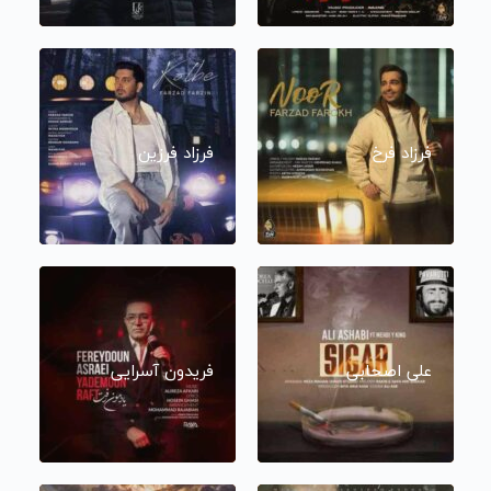
فرزاد فرخ
فرزاد فرزین
علی اصحابی
فریدون آسرایی