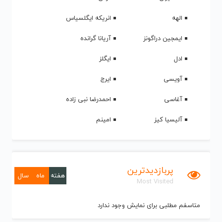
الهه
انریکه ایگلسیاس
ایمجین دراگونز
آریانا گرانده
ادل
ایگلز
آویسی
ایرج
آغاسی
احمدرضا نبی زاده
آلیسیا کیز
امینم
پربازدیدترین
هفته
ماه
سال
Most Visited
متاسفم مطلبی برای نمایش وجود ندارد