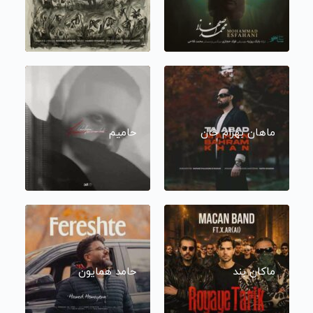
ماهان بهرام خان
حامیم
ماکان بند
حامد همایون