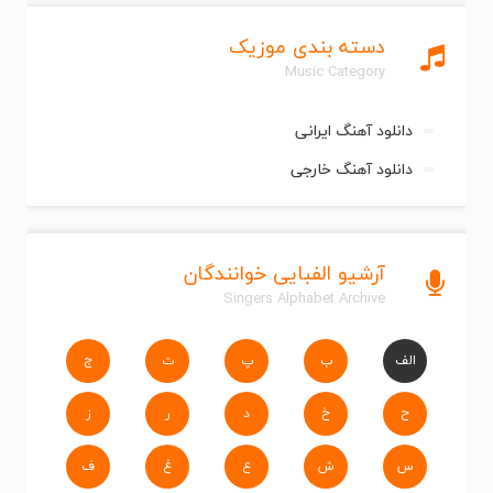
دسته بندی موزیک
Music Category
دانلود آهنگ ایرانی
دانلود آهنگ خارجی
آرشیو الفبایی خوانندگان
Singers Alphabet Archive
الف
ب
پ
ت
ج
ح
خ
د
ر
ز
س
ش
ع
غ
ف