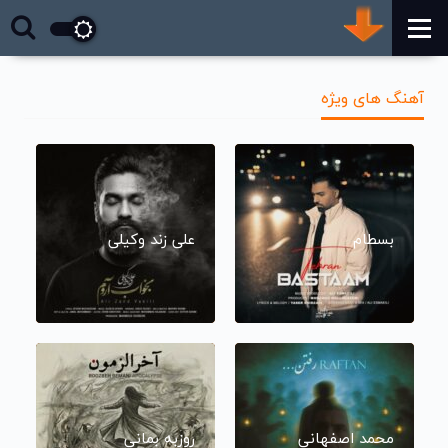
آهنگ های ویژه
بسطام
علی زند وکیلی
محمد اصفهانی
روزبه بمانی