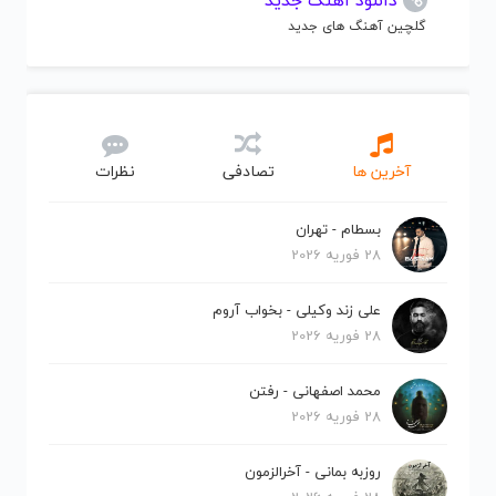
دانلود آهنگ جدید
گلچین آهنگ های جدید
آخرین ها
تصادفی
نظرات
بسطام - تهران
28 فوریه 2026
علی زند وکیلی - بخواب آروم
28 فوریه 2026
محمد اصفهانی - رفتن
28 فوریه 2026
روزبه بمانی - آخرالزمون