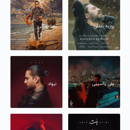
روزبه بمانی
رضا یزدانی
علی یاسینی
نیواد