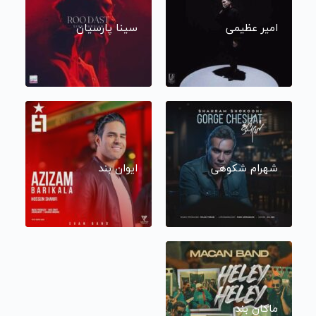
امیر عظیمی
سینا پارسیان
شهرام شکوهی
ایوان بند
ماکان بند