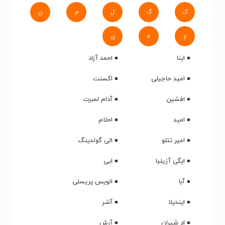
ک
گ
ل
م
ن
و
ه
ی
اینا
احمد آزاد
امید حاجیلی
اکسنت
افشین
آدام لمبرت
امید
احلام
امیر تتلو
الی گولدینگ
ایگی آزیلیا
ابی
آبا
الویس پریسلی
ایندیلا
آشر
اد شیران
آرش