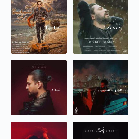
روزبه بمانی
رضا یزدانی
علی یاسینی
نیواد