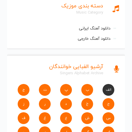
دسته بندی موزیک
Music Category
دانلود آهنگ ایرانی
دانلود آهنگ خارجی
آرشیو الفبایی خوانندگان
Singers Alphabet Archive
الف
ب
پ
ت
ج
ح
خ
د
ر
ز
س
ش
ع
غ
ف