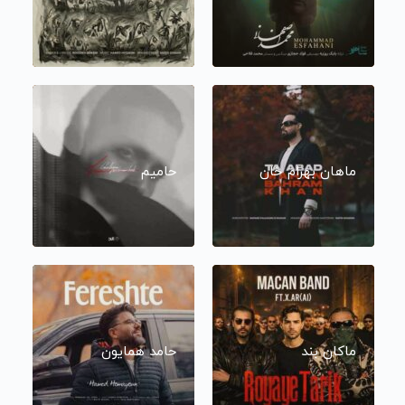
ماهان بهرام خان
حامیم
ماکان بند
حامد همایون