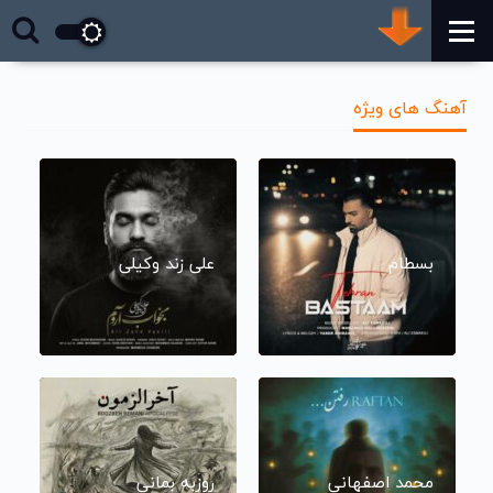
آهنگ های ویژه
بسطام
علی زند وکیلی
محمد اصفهانی
روزبه بمانی