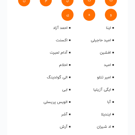
ک
گ
ل
م
ن
و
ه
ی
اینا
احمد آزاد
امید حاجیلی
اکسنت
افشین
آدام لمبرت
امید
احلام
امیر تتلو
الی گولدینگ
ایگی آزیلیا
ابی
آبا
الویس پریسلی
ایندیلا
آشر
اد شیران
آرش