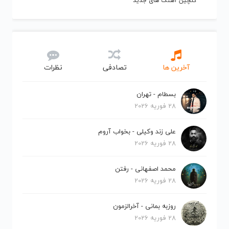
گلچین آهنگ های جدید
آخرین ها
تصادفی
نظرات
بسطام - تهران
28 فوریه 2026
علی زند وکیلی - بخواب آروم
28 فوریه 2026
محمد اصفهانی - رفتن
28 فوریه 2026
روزبه بمانی - آخرالزمون
28 فوریه 2026