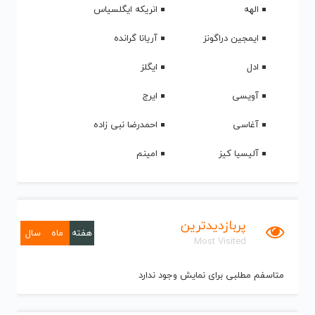
الهه
انریکه ایگلسیاس
ایمجین دراگونز
آریانا گرانده
ادل
ایگلز
آویسی
ایرج
آغاسی
احمدرضا نبی زاده
آلیسیا کیز
امینم
پربازدیدترین
هفته
ماه
سال
Most Visited
متاسفم مطلبی برای نمایش وجود ندارد