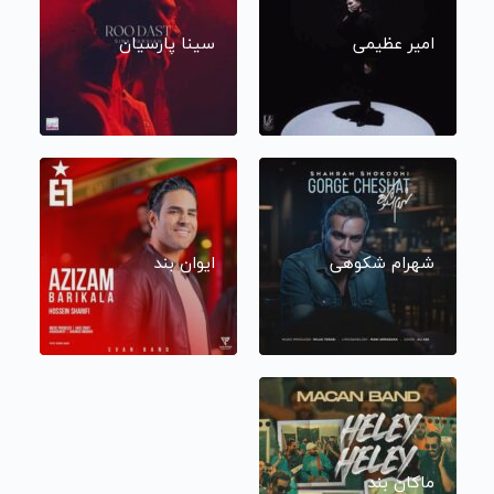
امیر عظیمی
سینا پارسیان
شهرام شکوهی
ایوان بند
ماکان بند