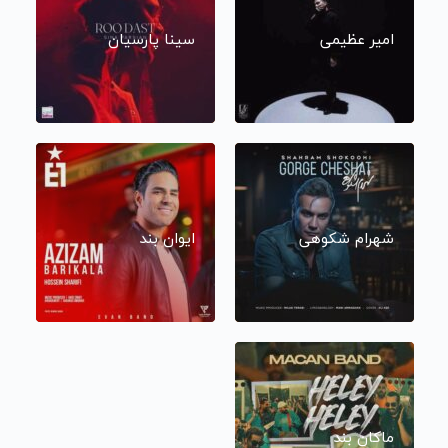
امیر عظیمی
سینا پارسیان
شهرام شکوهی
ایوان بند
ماکان بند