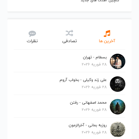
گلچین آهنگ های جدید
آخرین ها
تصادفی
نظرات
بسطام - تهران
28 فوریه 2026
علی زند وکیلی - بخواب آروم
28 فوریه 2026
محمد اصفهانی - رفتن
28 فوریه 2026
روزبه بمانی - آخرالزمون
28 فوریه 2026