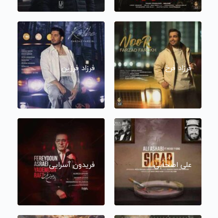
فرزاد فرخ
فرزاد فرزین
علی اصحابی
فریدون آسرایی