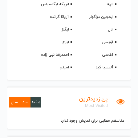
الهه
انریکه ایگلسیاس
ایمجین دراگونز
آریانا گرانده
ادل
ایگلز
آویسی
ایرج
آغاسی
احمدرضا نبی زاده
آلیسیا کیز
امینم
پربازدیدترین
هفته
ماه
سال
Most Visited
متاسفم مطلبی برای نمایش وجود ندارد