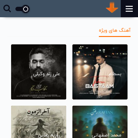
آهنگ های ویژه
بسطام
علی زند وکیلی
محمد اصفهانی
روزبه بمانی