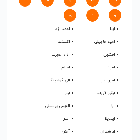
ک
گ
ل
م
ن
و
ه
ی
اینا
احمد آزاد
امید حاجیلی
اکسنت
افشین
آدام لمبرت
امید
احلام
امیر تتلو
الی گولدینگ
ایگی آزیلیا
ابی
آبا
الویس پریسلی
ایندیلا
آشر
اد شیران
آرش