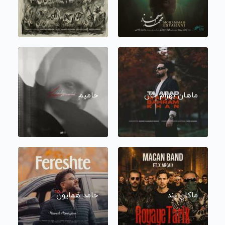
ماهان بهرام خان
حامیم
ماکان بند
حامد همایون