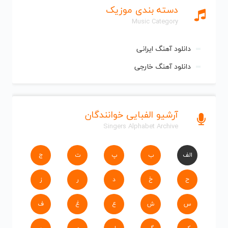
دسته بندی موزیک
Music Category
دانلود آهنگ ایرانی
دانلود آهنگ خارجی
آرشیو الفبایی خوانندگان
Singers Alphabet Archive
الف
ب
پ
ت
ج
ح
خ
د
ر
ز
س
ش
ع
غ
ف