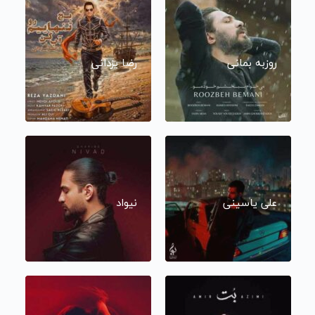
روزبه بمانی
رضا یزدانی
علی یاسینی
نیواد