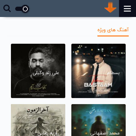
آهنگ های ویژه
بسطام
علی زند وکیلی
محمد اصفهانی
روزبه بمانی