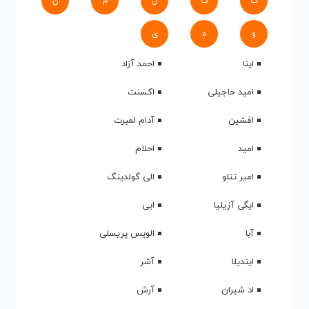
ک
گ
ل
م
ن
و
ه
ی
اینا
احمد آزاد
امید حاجیلی
اکسنت
افشین
آدام لمبرت
امید
احلام
امیر تتلو
الی گولدینگ
ایگی آزیلیا
ابی
آبا
الویس پریسلی
ایندیلا
آشر
اد شیران
آرش