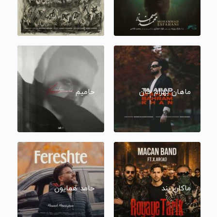
ماهان بهرام خان
حامیم
ماکان بند
حامد همایون