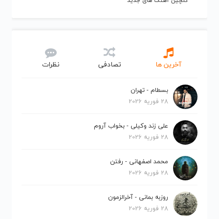
گلچین آهنگ های جدید
آخرین ها
تصادفی
نظرات
بسطام - تهران
28 فوریه 2026
علی زند وکیلی - بخواب آروم
28 فوریه 2026
محمد اصفهانی - رفتن
28 فوریه 2026
روزبه بمانی - آخرالزمون
28 فوریه 2026