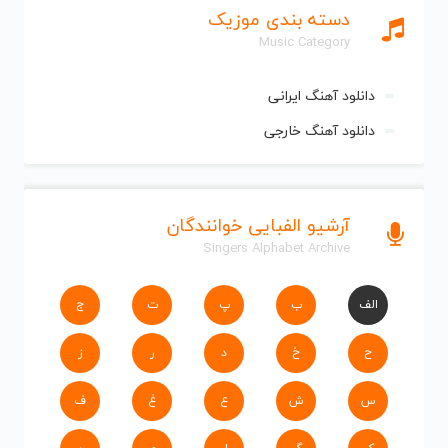
دسته بندی موزیک
Music Category
دانلود آهنگ ایرانی
دانلود آهنگ خارجی
آرشیو الفبایی خوانندگان
Singers Alphabet Archive
الف
ب
پ
ت
ج
ح
خ
د
ر
ز
س
ش
ع
غ
ف