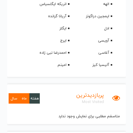
الهه
انریکه ایگلسیاس
ایمجین دراگونز
آریانا گرانده
ادل
ایگلز
آویسی
ایرج
آغاسی
احمدرضا نبی زاده
آلیسیا کیز
امینم
پربازدیدترین
هفته
ماه
سال
Most Visited
متاسفم مطلبی برای نمایش وجود ندارد