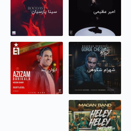
امیر عظیمی
سینا پارسیان
شهرام شکوهی
ایوان بند
ماکان بند