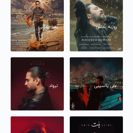
روزبه بمانی
رضا یزدانی
علی یاسینی
نیواد