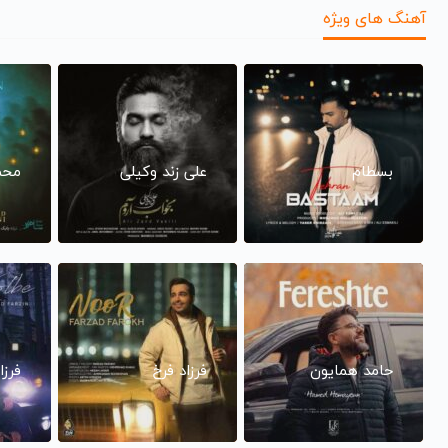
آهنگ های ویژه
بسطام
علی زند وکیلی
محم
حامد همایون
فرزاد فرخ
فرزا