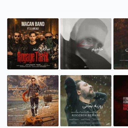
ن
حامیم
ماکان بند
روزبه بمانی
رضا یزدانی