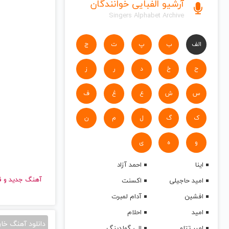
آرشیو الفبایی خوانندگان
Singers Alphabet Archive
الف
ب
پ
ت
ج
ح
خ
د
ر
ز
س
ش
ع
غ
ف
ک
گ
ل
م
ن
و
ه
ی
اینا
احمد آزاد
آهنگ جدید
امید حاجیلی
اکسنت
افشین
آدام لمبرت
امید
احلام
دانلود آهنگ خا
امیر تتلو
الی گولدینگ