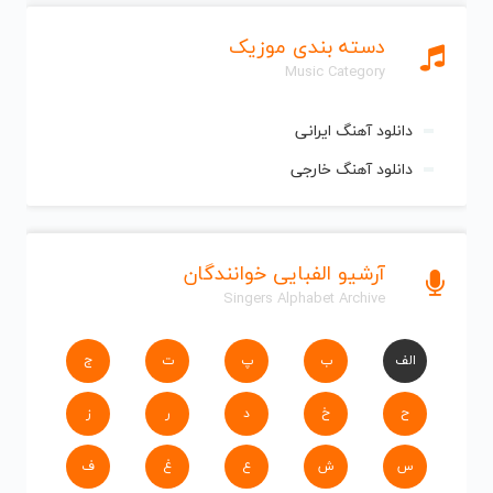
دسته بندی موزیک
Music Category
دانلود آهنگ ایرانی
دانلود آهنگ خارجی
آرشیو الفبایی خوانندگان
Singers Alphabet Archive
الف
ب
پ
ت
ج
ح
خ
د
ر
ز
س
ش
ع
غ
ف