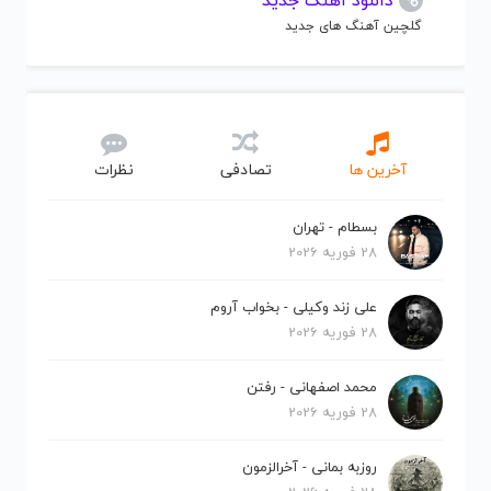
دانلود آهنگ جدید
گلچین آهنگ های جدید
آخرین ها
تصادفی
نظرات
بسطام - تهران
28 فوریه 2026
علی زند وکیلی - بخواب آروم
28 فوریه 2026
محمد اصفهانی - رفتن
28 فوریه 2026
روزبه بمانی - آخرالزمون