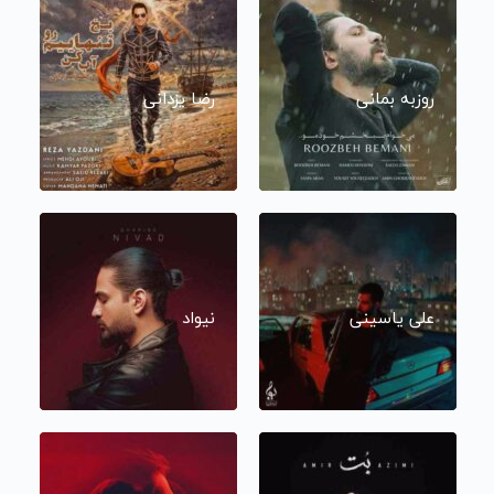
روزبه بمانی
رضا یزدانی
علی یاسینی
نیواد