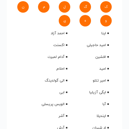
ک
گ
ل
م
ن
و
ه
ی
اینا
احمد آزاد
امید حاجیلی
اکسنت
افشین
آدام لمبرت
امید
احلام
امیر تتلو
الی گولدینگ
ایگی آزیلیا
ابی
آبا
الویس پریسلی
ایندیلا
آشر
اد شیران
آرش