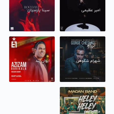
امیر عظیمی
سینا پارسیان
شهرام شکوهی
ایوان بند
ماکان بند