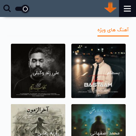
آهنگ های ویژه
بسطام
علی زند وکیلی
محمد اصفهانی
روزبه بمانی