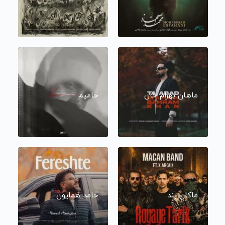
ماهان بهرام خان
حامیم
ماکان بند
حامد همایون