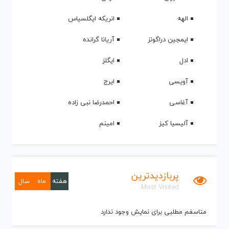
الهه
انریکه ایگلسیاس
ایمجین دراگونز
آریانا گرانده
ادل
ایگلز
آویسی
ایرج
آغاسی
احمدرضا نبی زاده
آلیسیا کیز
امینم
پربازدیدترین
هفته
ماه
سال
Most Visited
متاسفم مطلبی برای نمایش وجود ندارد