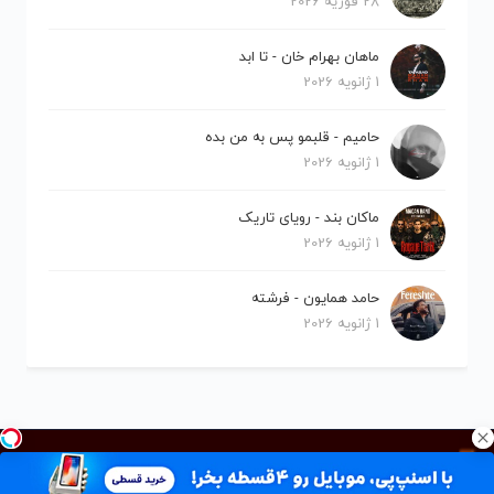
28 فوریه 2026
ماهان بهرام خان - تا ابد
1 ژانویه 2026
حامیم - قلبمو پس به من بده
1 ژانویه 2026
ماکان بند - رویای تاریک
1 ژانویه 2026
حامد همایون - فرشته
1 ژانویه 2026
کلیه حقوق برای نیلو موزیک محفوظ است.